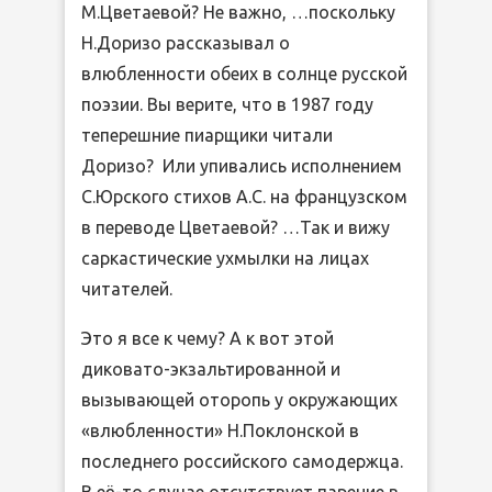
М.Цветаевой? Не важно, …поскольку
Н.Доризо рассказывал о
влюбленности обеих в солнце русской
поэзии. Вы верите, что в 1987 году
теперешние пиарщики читали
Доризо? Или упивались исполнением
С.Юрского стихов А.С. на французском
в переводе Цветаевой? …Так и вижу
саркастические ухмылки на лицах
читателей.
Это я все к чему? А к вот этой
диковато-экзальтированной и
вызывающей оторопь у окружающих
«влюбленности» Н.Поклонской в
последнего российского самодержца.