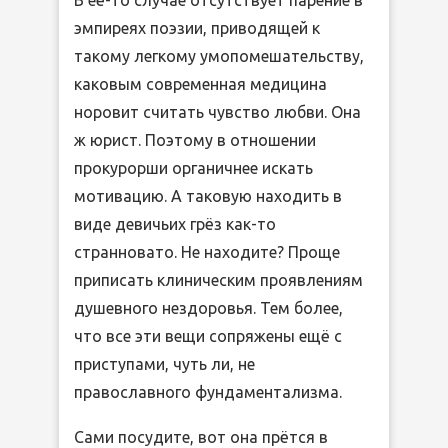
В её-то случае отсутствует парение в
эмпиреях поэзии, приводящей к
такому легкому умопомешательству,
каковым современная медицина
норовит считать чувство любви. Она
ж юрист. Поэтому в отношении
прокурорши органичнее искать
мотивацию. А таковую находить в
виде девичьих грёз как-то
странновато. Не находите? Проще
приписать клиническим проявлениям
душевного нездоровья. Тем более,
что все эти вещи сопряжены ещё с
приступами, чуть ли, не
православного фундаментализма.
Сами посудите, вот она прётся в