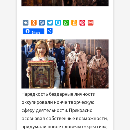
VK
Odnoklassniki
Mail.Ru
Telegram
Skype
WhatsApp
Amazon
Pinterest
Gmail
Wish
Отправить
Share
List
Наредкость бездарные личности
оккупировали нонче творческую
сферу деятельности. Прекрасно
осознавая собственные возможности,
придумали новое словечко «креатив»,