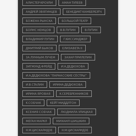
АЛИСТЕР КРОУЛИ
АМАН ТУЛЕЕВ
АНДРЕЙ ЗВЯГИНЦЕВ
БЕНЕДИКТ КАМБЕРБЭТЧ
БОЖЕНА РЫНСКА
БОЛЬШОЙ ТЕАТР
БОРИС НЕМЦОВ
В.В.ПУТИН
В.ПУТИН
ВЛАДИМИР ПУТИН
Г.КИССИНДЖЕР
ДМИТРИЙ БЫКОВ
ЕЛИЗАВЕТА II
ЗА ЛУННЫМ ЛУЧЕМ
ЗАХАР ПРИЛЕПИН
ЗИГМУНД ФРЕЙД
И.А.ДЕДЮХОВА
И.А.ДЕДЮХОВА "ПАРНАССКИЕ СЁСТРЫ"
И.В.СТАЛИН
ИРИНА ДЕДЮХОВА
ИРИНА ЯРОВАЯ
К.СЕРЕБРЕННИКОВ
К.СОБЧАК
КЕЙТ МИДДЛТОН
КСЕНИЯ СОБЧАК
ЛЮДМИЛА УЛИЦКАЯ
МЕГАН МАРКЛ
МИХАИЛ ШИШКИН
Н.М.ЦИСКАРИДЗЕ
Н.М.ЦИСКАРИДЗЕ