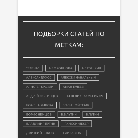
ПОДБОРКИ СТАТЕЙ ПО
МЕТКАМ:
"ЕЛЕНА"
А.ВОРОНЦОВА
А.С.ПУШКИН
АЛЕКСАНДР УСС
АЛЕКСЕЙ НАВАЛЬНЫЙ
АЛИСТЕР КРОУЛИ
АМАН ТУЛЕЕВ
АНДРЕЙ ЗВЯГИНЦЕВ
БЕНЕДИКТ КАМБЕРБЭТЧ
БОЖЕНА РЫНСКА
БОЛЬШОЙ ТЕАТР
БОРИС НЕМЦОВ
В.В.ПУТИН
В.ПУТИН
ВЛАДИМИР ПУТИН
Г.КИССИНДЖЕР
ДМИТРИЙ БЫКОВ
ЕЛИЗАВЕТА II