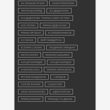
ЗА ЛУННЫМ ЛУЧЕМ
ЗАХАР ПРИЛЕПИН
ЗИГМУНД ФРЕЙД
И.А.ДЕДЮХОВА
И.А.ДЕДЮХОВА "ПАРНАССКИЕ СЁСТРЫ"
И.В.СТАЛИН
ИРИНА ДЕДЮХОВА
ИРИНА ЯРОВАЯ
К.СЕРЕБРЕННИКОВ
К.СОБЧАК
КЕЙТ МИДДЛТОН
КСЕНИЯ СОБЧАК
ЛЮДМИЛА УЛИЦКАЯ
МЕГАН МАРКЛ
МИХАИЛ ШИШКИН
Н.М.ЦИСКАРИДЗЕ
Н.М.ЦИСКАРИДЗЕ
Н.НИГАЛЬСКАЯ
НИКИТА МИХАЛКОВ
РУСТАМ ХАМДАМОВ
С.КРЕДОВ
СЕРГЕЙ ФИЛИН
У.ШЕКСПИР
ЭЛЛА ПАМФИЛОВА
АДРЕНОХРОМ
ПРИНЦ УИЛЬЯМ
ПРИНЦЕССА ДИАНА