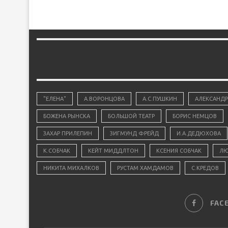
"ЕЛЕНА"
А.ВОРОНЦОВА
А.С.ПУШКИН
АЛЕКСАНДР
БОЖЕНА РЫНСКА
БОЛЬШОЙ ТЕАТР
БОРИС НЕМЦОВ
ЗАХАР ПРИЛЕПИН
ЗИГМУНД ФРЕЙД
И.А.ДЕДЮХОВА
К.СОБЧАК
КЕЙТ МИДДЛТОН
КСЕНИЯ СОБЧАК
ЛЮ
НИКИТА МИХАЛКОВ
РУСТАМ ХАМДАМОВ
С.КРЕДОВ
FAC