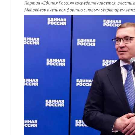
Партия «Единая Россия» сосредотачивается, власть в
Медведеву очень комфортно с новым секретарем ген