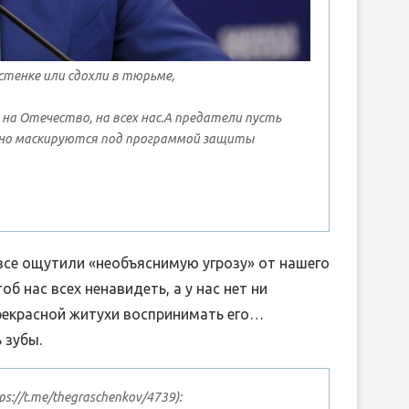
стенке или сдохли в тюрьме,
ЛИБРЕТТО ОПЕРЫ ГА
ДРЕВНЕЙ ГРЕЦИИ
ДОНИЦЕТТИ «ДОЧЬ П
на Отечество, на всех нас.А предатели пусть
15.Июн.2026
вно маскируются под программой защиты
05.Июн.2026
у все ощутили «необъяснимую угрозу» от нашего
об нас всех ненавидеть, а у нас нет ни
рекрасной житухи воспринимать его…
 зубы.
s://t.me/thegraschenkov/4739):