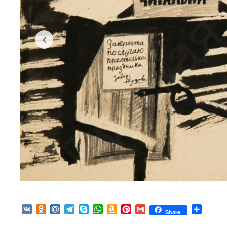
VK
Odnoklassniki
Mail.Ru
Telegram
Skype
WhatsApp
Amazon
Pinterest
Gmail
Отпра
Share
Wish