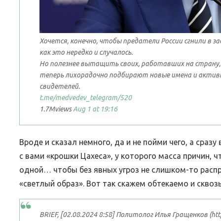
Хочется, конечно, чтобы предатели России сгнили в за
ВЕБИНАРЫ ИЮЛЯ 2026 ГОДА
МИФЫ 
как это нередко и случалось.
Но полезнее вытащить своих, работавших на страну, 
30.Июн.2026
теперь лихорадочно подбирают новые имена и акти
свидетелей.
t.me/medvedev_telegram
/520
1.7M
views
Aug 1 at 19:16
Вроде и сказал немного, да и не пойми чего, а сраз
с вами «крошки Цахеса», у которого масса причин, чт
одной… чтобы без явных угроз не слишком-то расп
«светлый образ». Вот так скажем обтекаемо и сквозь
BRIEF, [02.08.2024 8:58] Политолог Илья Гращенков (http