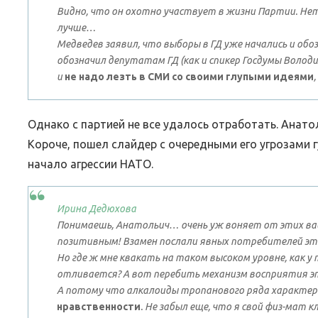
Видно, что он охотно участвует в жизни Партии. Нет
лучше…
Медведев заявил, что выборы в ГД уже начались и об
обозначил депутатам ГД (как и спикер Госдумы Волод
и
не надо лезть в СМИ со своими глупыми идеями
Однако с партией не все удалось отработать. Анат
Короче, пошел слайдер с очередными его угрозами гу
начало агрессии НАТО.
Ирина Дедюхова
Понимаешь, Анатольич… очень уж воняет от этих ваш
позитивным! Взамен послали явных потребителей эт
Но где ж мне квакать на таком высоком уровне, как у 
отливается? А вот перебить механизм восприятия эт
А потому что алкалоиды тропанового ряда характе
нравственности
. Не забыл еще, что я свой физ-мат 