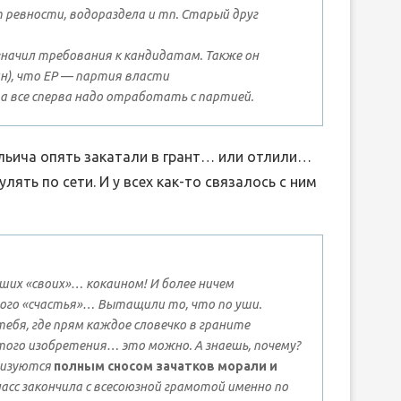
 ревности, водораздела и тп. Старый друг
означил требования к кандидатам. Также он
ин), что ЕР — партия власти
, а все сперва надо отработать с партией.
ольича опять закатали в грант… или отлили…
лять по сети. И у всех как-то связалось с ним
их «своих»… кокаином! И более ничем
ого «счастья»… Вытащили то, что по уши.
тебя, где прям каждое словечко в граните
ого изобретения… это можно. А знаешь, почему?
ризуются
полным сносом зачатков морали и
класс закончила с всесоюзной грамотой именно по