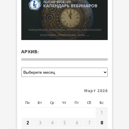
АРХИВ:
Март 2026
Пн
Вт
Ср
Чт
Пт
Сб
Вс
1
2
3
4
5
6
7
8