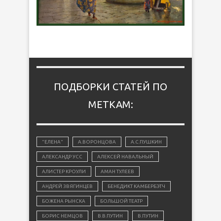
ПОДБОРКИ СТАТЕЙ ПО
МЕТКАМ:
"ЕЛЕНА"
А.ВОРОНЦОВА
А.С.ПУШКИН
АЛЕКСАНДР УСС
АЛЕКСЕЙ НАВАЛЬНЫЙ
АЛИСТЕР КРОУЛИ
АМАН ТУЛЕЕВ
АНДРЕЙ ЗВЯГИНЦЕВ
БЕНЕДИКТ КАМБЕРБЭТЧ
БОЖЕНА РЫНСКА
БОЛЬШОЙ ТЕАТР
БОРИС НЕМЦОВ
В.В.ПУТИН
В.ПУТИН