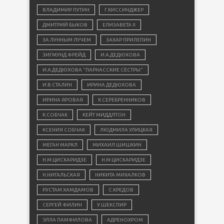
ВЛАДИМИР ПУТИН
Г.КИССИНДЖЕР
ДМИТРИЙ БЫКОВ
ЕЛИЗАВЕТА II
ЗА ЛУННЫМ ЛУЧЕМ
ЗАХАР ПРИЛЕПИН
ЗИГМУНД ФРЕЙД
И.А.ДЕДЮХОВА
И.А.ДЕДЮХОВА "ПАРНАССКИЕ СЁСТРЫ"
И.В.СТАЛИН
ИРИНА ДЕДЮХОВА
ИРИНА ЯРОВАЯ
К.СЕРЕБРЕННИКОВ
К.СОБЧАК
КЕЙТ МИДДЛТОН
КСЕНИЯ СОБЧАК
ЛЮДМИЛА УЛИЦКАЯ
МЕГАН МАРКЛ
МИХАИЛ ШИШКИН
Н.М.ЦИСКАРИДЗЕ
Н.М.ЦИСКАРИДЗЕ
Н.НИГАЛЬСКАЯ
НИКИТА МИХАЛКОВ
РУСТАМ ХАМДАМОВ
С.КРЕДОВ
СЕРГЕЙ ФИЛИН
У.ШЕКСПИР
ЭЛЛА ПАМФИЛОВА
АДРЕНОХРОМ