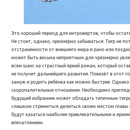
Это хороший период для интровертов, чтобы остать
Не стоит, однако, чрезмерно забываться: Тигр не по
отстраненности от внешнего мира и рано или позд
может быть весьма неприятным для чрезмерно увле
всем шанс на страстный яркий роман, который остав
не получит дальнейшего развития. Повезёт в этот 
замуж и родить ребёнка как можно быстрее. Однако 
скоропалительные отношения. Необходимо пригляде
будущий избранник может обладать типичным тигри
слишком стремиться делиться своим местом главы с
будут казаться наиболее привлекательными и ярким
впечатлением.