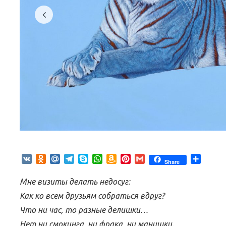
VK
Odnoklassniki
Mail.Ru
Telegram
Skype
WhatsApp
Amazon
Pinterest
Gmail
Отпра
Share
Wish
List
Мне визиты делать недосуг:
Как ко всем друзьям собраться вдруг?
Что ни час, то разные делишки…
Нет ни смокинга, ни фрака, ни манишки.