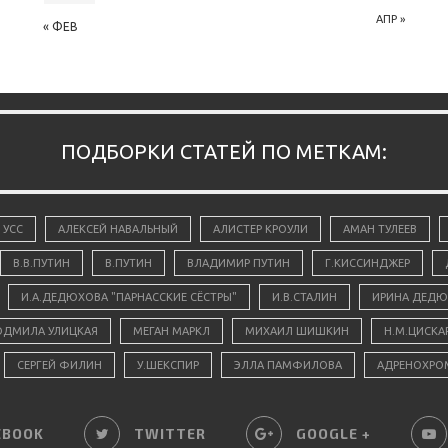
АПР »
« ФЕВ
ПОДБОРКИ СТАТЕЙ ПО МЕТКАМ:
 УСС
АЛЕКСЕЙ НАВАЛЬНЫЙ
АЛИСТЕР КРОУЛИ
АМАН ТУЛЕЕВ
В.В.ПУТИН
В.ПУТИН
ВЛАДИМИР ПУТИН
Г.КИССИНДЖЕР
И.А.ДЕДЮХОВА "ПАРНАССКИЕ СЁСТРЫ"
И.В.СТАЛИН
ИРИНА ДЕДЮ
ДМИЛА УЛИЦКАЯ
МЕГАН МАРКЛ
МИХАИЛ ШИШКИН
Н.М.ЦИСКА
СЕРГЕЙ ФИЛИН
У.ШЕКСПИР
ЭЛЛА ПАМФИЛОВА
АДРЕНОХРО
EBOOK
TWITTER
GOOGLE +