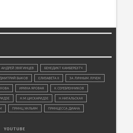
АНДРЕЙ ЗВЯГИНЦЕВ
БЕНЕДИКТ КАМБЕРБЭТЧ
ДМИТРИЙ БЫКОВ
ЕЛИЗАВЕТА II
ЗА ЛУННЫМ ЛУЧЕМ
ХОВА
ИРИНА ЯРОВАЯ
К.СЕРЕБРЕННИКОВ
РИДЗЕ
Н.М.ЦИСКАРИДЗЕ
Н.НИГАЛЬСКАЯ
М
ПРИНЦ УИЛЬЯМ
ПРИНЦЕССА ДИАНА
YOUTUBE