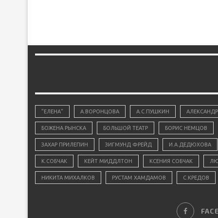
"ЕЛЕНА"
А.ВОРОНЦОВА
А.С.ПУШКИН
АЛЕКСАНДР
БОЖЕНА РЫНСКА
БОЛЬШОЙ ТЕАТР
БОРИС НЕМЦОВ
ЗАХАР ПРИЛЕПИН
ЗИГМУНД ФРЕЙД
И.А.ДЕДЮХОВА
К.СОБЧАК
КЕЙТ МИДДЛТОН
КСЕНИЯ СОБЧАК
ЛЮ
НИКИТА МИХАЛКОВ
РУСТАМ ХАМДАМОВ
С.КРЕДОВ
FAC