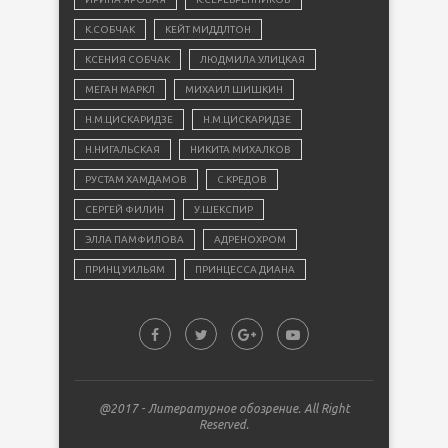
К.СОБЧАК
КЕЙТ МИДДЛТОН
КСЕНИЯ СОБЧАК
ЛЮДМИЛА УЛИЦКАЯ
МЕГАН МАРКЛ
МИХАИЛ ШИШКИН
Н.М.ЦИСКАРИДЗЕ
Н.М.ЦИСКАРИДЗЕ
Н.НИГАЛЬСКАЯ
НИКИТА МИХАЛКОВ
РУСТАМ ХАМДАМОВ
С.КРЕДОВ
СЕРГЕЙ ФИЛИН
У.ШЕКСПИР
ЭЛЛА ПАМФИЛОВА
АДРЕНОХРОМ
ПРИНЦ УИЛЬЯМ
ПРИНЦЕССА ДИАНА
@2017 - Литературное обозрение. All Right
Reserved.