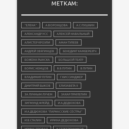
МЕТКАМ:
"ЕЛЕНА"
А.ВОРОНЦОВА
А.С.ПУШКИН
АЛЕКСАНДР УСС
АЛЕКСЕЙ НАВАЛЬНЫЙ
АЛИСТЕР КРОУЛИ
АМАН ТУЛЕЕВ
АНДРЕЙ ЗВЯГИНЦЕВ
БЕНЕДИКТ КАМБЕРБЭТЧ
БОЖЕНА РЫНСКА
БОЛЬШОЙ ТЕАТР
БОРИС НЕМЦОВ
В.В.ПУТИН
В.ПУТИН
ВЛАДИМИР ПУТИН
Г.КИССИНДЖЕР
ДМИТРИЙ БЫКОВ
ЕЛИЗАВЕТА II
ЗА ЛУННЫМ ЛУЧЕМ
ЗАХАР ПРИЛЕПИН
ЗИГМУНД ФРЕЙД
И.А.ДЕДЮХОВА
И.А.ДЕДЮХОВА "ПАРНАССКИЕ СЁСТРЫ"
И.В.СТАЛИН
ИРИНА ДЕДЮХОВА
ИРИНА ЯРОВАЯ
К.СЕРЕБРЕННИКОВ