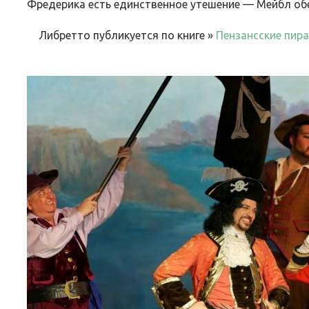
Фредерика есть единственное утешение — Мейбл об
Либретто публикуется по книге »
Пензансские пир
ВЕБИНАРЫ ИЮЛЯ 2026 ГОДА
МИФЫ 
30.Июн.2026