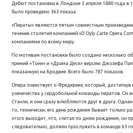
Дебют постановки в Лондоне 3 апреля 1880 года в 
было проведено 363 показа.
«Пираты» являются пятым совместным произведение
течение столетия компанией «D’Oyly Carte Opera Com
компаниями по всему миру.
По мотивам постановки было создано несколько о
премий «Тони» и «Драма Деск» версию Джозефа Паппа 
показанную на Бродвее. Всего было 787 показов.
Опера повествует о Фредерике, который, достигнув 
ученичества у сердобольной команды пиратов. Он в
Стэнли, и они сразу влюбляются друг в друга. Одна
то, технически, его день рождения бывает только раз
этого выходит, что, считая по дням рождения, он пр
следовательно, должен прослужить в команде 63 год