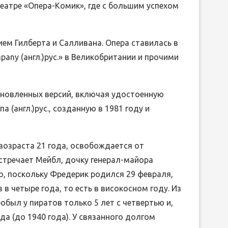
театре «Опера-Комик», где с большим успехом
м Гилберта и Салливана. Опера ставилась в
pany (англ.)рус.» в Великобритании и прочими
бновленных версий, включая удостоенную
(англ.)рус., созданную в 1981 году и
возраста 21 года, освобождается от
стречает Мейбл, дочку генерал-майора
ко, поскольку Фредерик родился 29 февраля,
 в четыре года, то есть в високосном году. Из
обыл у пиратов только 5 лет с четвертью и,
а (до 1940 года). У связанного долгом