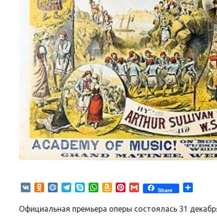
VK
Odnoklassniki
Mail.Ru
Telegram
Skype
WhatsApp
Amazon
Pinterest
Gmail
Отпра
Share
Wish
List
Официальная премьера оперы состоялась 31 декабря 