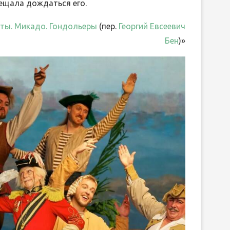
ещала дождаться его.
аты. Микадо. Гондольеры
(пер.
Георгий Евсеевич
Бен
)»
ЛИБРЕТТО ОПЕРЫ ГА
ДРЕВНЕЙ ГРЕЦИИ
ДОНИЦЕТТИ «ДОЧЬ П
15.Июн.2026
05.Июн.2026