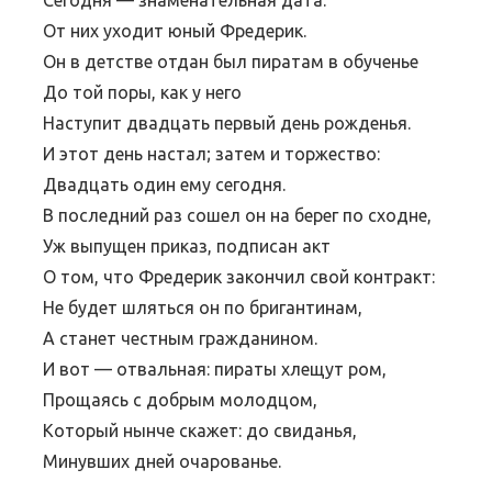
От них уходит юный Фредерик.
Он в детстве отдан был пиратам в обученье
До той поры, как у него
Наступит двадцать первый день рожденья.
И этот день настал; затем и торжество:
Двадцать один ему сегодня.
В последний раз сошел он на берег по сходне,
Уж выпущен приказ, подписан акт
О том, что Фредерик закончил свой контракт:
Не будет шляться он по бригантинам,
А станет честным гражданином.
И вот — отвальная: пираты хлещут ром,
Прощаясь с добрым молодцом,
Который нынче скажет: до свиданья,
Минувших дней очарованье.