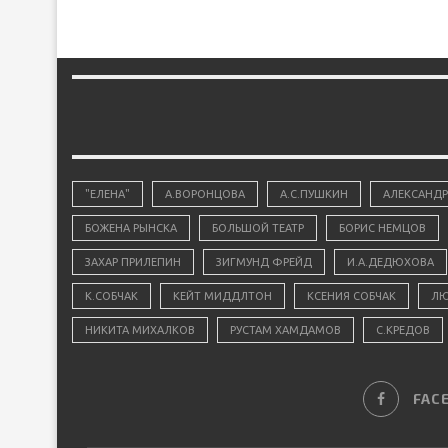
"ЕЛЕНА"
А.ВОРОНЦОВА
А.С.ПУШКИН
АЛЕКСАНДР
БОЖЕНА РЫНСКА
БОЛЬШОЙ ТЕАТР
БОРИС НЕМЦОВ
ЗАХАР ПРИЛЕПИН
ЗИГМУНД ФРЕЙД
И.А.ДЕДЮХОВА
К.СОБЧАК
КЕЙТ МИДДЛТОН
КСЕНИЯ СОБЧАК
ЛЮ
НИКИТА МИХАЛКОВ
РУСТАМ ХАМДАМОВ
С.КРЕДОВ
FAC