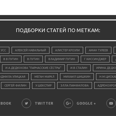
ПОДБОРКИ СТАТЕЙ ПО МЕТКАМ:
 УСС
АЛЕКСЕЙ НАВАЛЬНЫЙ
АЛИСТЕР КРОУЛИ
АМАН ТУЛЕЕВ
В.В.ПУТИН
В.ПУТИН
ВЛАДИМИР ПУТИН
Г.КИССИНДЖЕР
И.А.ДЕДЮХОВА "ПАРНАССКИЕ СЁСТРЫ"
И.В.СТАЛИН
ИРИНА ДЕДЮ
ДМИЛА УЛИЦКАЯ
МЕГАН МАРКЛ
МИХАИЛ ШИШКИН
Н.М.ЦИСКА
СЕРГЕЙ ФИЛИН
У.ШЕКСПИР
ЭЛЛА ПАМФИЛОВА
АДРЕНОХРО
EBOOK
TWITTER
GOOGLE +