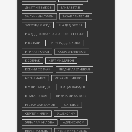
ДМИТРИЙ БЫКОВ
ЕЛИЗАВЕТА II
ЗА ЛУННЫМ ЛУЧЕМ
ЗАХАР ПРИЛЕПИН
ЗИГМУНД ФРЕЙД
И.А.ДЕДЮХОВА
И.А.ДЕДЮХОВА "ПАРНАССКИЕ СЁСТРЫ"
И.В.СТАЛИН
ИРИНА ДЕДЮХОВА
ИРИНА ЯРОВАЯ
К.СЕРЕБРЕННИКОВ
К.СОБЧАК
КЕЙТ МИДДЛТОН
КСЕНИЯ СОБЧАК
ЛЮДМИЛА УЛИЦКАЯ
МЕГАН МАРКЛ
МИХАИЛ ШИШКИН
Н.М.ЦИСКАРИДЗЕ
Н.М.ЦИСКАРИДЗЕ
Н.НИГАЛЬСКАЯ
НИКИТА МИХАЛКОВ
РУСТАМ ХАМДАМОВ
С.КРЕДОВ
СЕРГЕЙ ФИЛИН
У.ШЕКСПИР
ЭЛЛА ПАМФИЛОВА
АДРЕНОХРОМ
ПРИНЦ УИЛЬЯМ
ПРИНЦЕССА ДИАНА