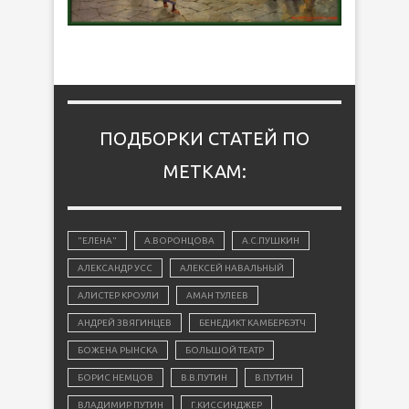
ПОДБОРКИ СТАТЕЙ ПО
МЕТКАМ:
"ЕЛЕНА"
А.ВОРОНЦОВА
А.С.ПУШКИН
АЛЕКСАНДР УСС
АЛЕКСЕЙ НАВАЛЬНЫЙ
АЛИСТЕР КРОУЛИ
АМАН ТУЛЕЕВ
АНДРЕЙ ЗВЯГИНЦЕВ
БЕНЕДИКТ КАМБЕРБЭТЧ
БОЖЕНА РЫНСКА
БОЛЬШОЙ ТЕАТР
БОРИС НЕМЦОВ
В.В.ПУТИН
В.ПУТИН
ВЛАДИМИР ПУТИН
Г.КИССИНДЖЕР