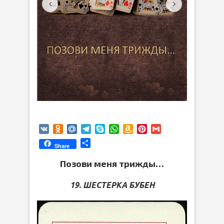
VK
Odnoklassniki
Mail.Ru
Telegram
Skype
WhatsApp
Amazon
Pinterest
Gmail
Wish
Отправить
Share
List
Позови меня трижды…
19. ШЕСТЕРКА БУБЕН