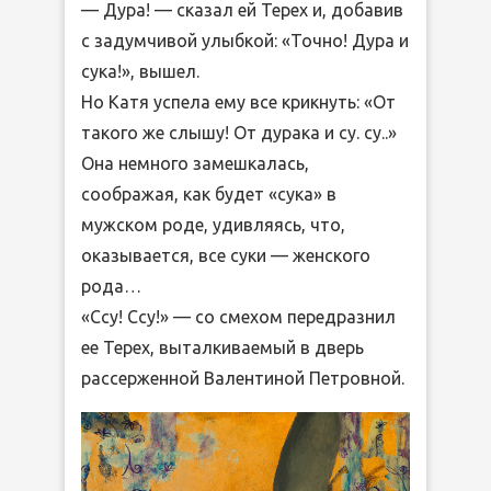
— Дура! — сказал ей Терех и, добавив
с задумчивой улыбкой: «Точно! Дура и
сука!», вышел.
Но Катя успела ему все крикнуть: «От
такого же слышу! От дурака и су. су..»
Она немного замешкалась,
соображая, как будет «сука» в
мужском роде, удивляясь, что,
оказывается, все суки — женского
рода…
«Ссу! Ссу!» — со смехом передразнил
ее Терех, выталкиваемый в дверь
рассерженной Валентиной Петровной.