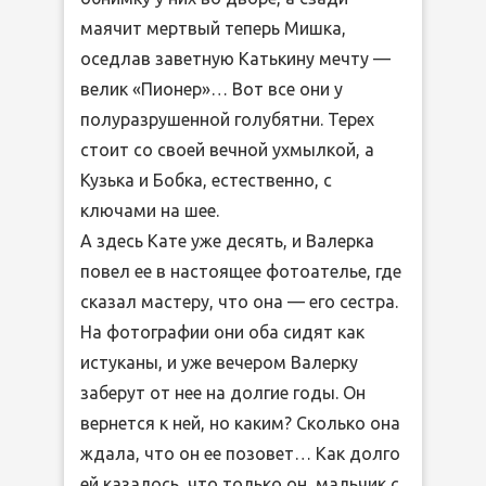
маячит мертвый теперь Мишка,
оседлав заветную Катькину мечту —
велик «Пионер»… Вот все они у
полуразрушенной голубятни. Терех
стоит со своей вечной ухмылкой, а
Кузька и Бобка, естественно, с
ключами на шее.
А здесь Кате уже десять, и Валерка
повел ее в настоящее фотоателье, где
сказал мастеру, что она — его сестра.
На фотографии они оба сидят как
истуканы, и уже вечером Валерку
заберут от нее на долгие годы. Он
вернется к ней, но каким? Сколько она
ждала, что он ее позовет… Как долго
ей казалось, что только он, мальчик с