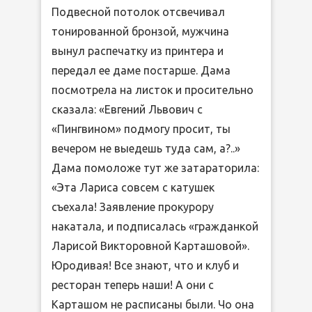
Подвесной потолок отсвечивал
тонированной бронзой, мужчина
вынул распечатку из принтера и
передал ее даме постарше. Дама
посмотрела на листок и просительно
сказала: «Евгений Львович с
«Пингвином» подмогу просит, ты
вечером не выедешь туда сам, а?..»
Дама помоложе тут же затараторила:
«Эта Лариса совсем с катушек
съехала! Заявление прокурору
накатала, и подписалась «гражданкой
Ларисой Викторовной Карташовой».
Юродивая! Все знают, что и клуб и
ресторан теперь наши! А они с
Карташом не расписаны были. Чо она