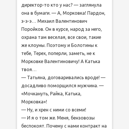
директор-то кто у нас? — заглянула
она в бумаги. — А, Морковка! Пардон,
э-э-э… Михаил Валентинович
Поройков. Он в курсе, народ за него,
охрана там веселая, все свои, такие
же клоуны. Поэтому и Болотины к
тебе, Терех, поперли, заметь, не к
Морковке Валентиновичу! А Катька
твоя…
— Татьяна, договаривались вроде! —
досадливо поморщился мужчина. —
«Мочкануть, Райка, Катька,
Морковка»!
— Ну, и хрен с ними со всеми!
— И я о том же. Меня, бензовозы
беспокоят. Почему с нами контракт на