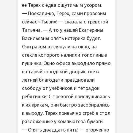
ее Терех с едва ощутимым укором.
— Поехали-ка, Терех, сами проверим
сейчас «Тьери»! — сказала с тревогой
Татьяна. — А то у нашей Екатерины
Васильевны опять истерика будет.
Они разом взглянули на окно, на
стекле которого налипли тополиные
пушинки. Окно офиса выходило прямо
в старый городской дворик, где в
летней благодати праздновали
свободу от учебников и тетрадок
ребятишки. С тревогой прислушиваясь
к их крикам, они быстро засобирались
к выходу. Терех привычно сгреб в стол
разложенные у компьютера бумаги.
— Опять двадцать пять! — огорченно