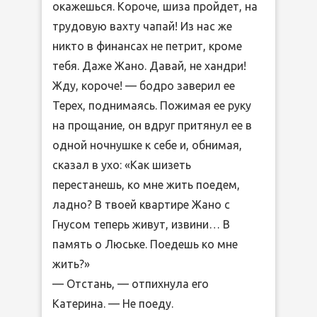
окажешься. Короче, шиза пройдет, на
трудовую вахту чапай! Из нас же
никто в финансах не петрит, кроме
тебя. Даже Жано. Давай, не хандри!
Жду, короче! — бодро заверил ее
Терех, поднимаясь. Пожимая ее руку
на прощание, он вдруг притянул ее в
одной ночнушке к себе и, обнимая,
сказал в ухо: «Как шизеть
перестанешь, ко мне жить поедем,
ладно? В твоей квартире Жано с
Гнусом теперь живут, извини… В
память о Люське. Поедешь ко мне
жить?»
— Отстань, — отпихнула его
Катерина. — Не поеду.