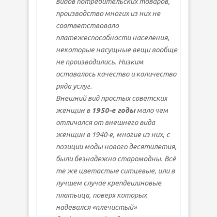
видов потребительских товаров,
производство многих из них не
соответствовало
платежеспособности населения,
некоторые насущные вещи вообще
не производились. Низким
оставалось качество и количество
ряда услуг.
Внешний вид простых советских
женщин в
1950-е годы
мало чем
отличался от внешнего вида
женщин в 1940-е, многие из них, с
позиции моды нового десятилетия,
были безнадежно старомодны. Всё
те же цветастые ситцевые, или в
лучшем случае крепдешиновые
платьица, поверх которых
надевался «плечистый»