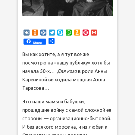
VK
Odnoklassniki
Mail.Ru
Telegram
Skype
WhatsApp
Amazon
Pinterest
Gmail
Wish
Отправить
Share
List
Вы как хотите, а я тут все же
посмотрю на «нашу публику» хотя бы
начала 50-х…
Для кого
в роли Анны
Карениной выходила мощная Алла
Тарасова…
Это наши мамы и бабушки,
прошедшие войну с самой сложной ее
стороны — организационно-бытовой.
И без всякого морфина, и из любви к