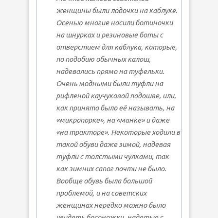
женщины были лодочки на каблуке.
Осенью многие носили ботиночки
на шнурках и резиновые боты с
отверстием для каблука, которые,
по подобию обычных калош,
надевались прямо на туфельки.
Очень модными были туфли на
рифленой каучуковой подошве, или,
как принято было её называть, на
«микропорке», на «манке» и даже
«на тракторе». Некоторые ходили в
такой обуви даже зимой, надевая
туфли с толстыми чулками, так
как зимних сапог почти не было.
Вообще обувь была большой
проблемой, и на советских
женщинах нередко можно было
увидеть босоножки, надетые с