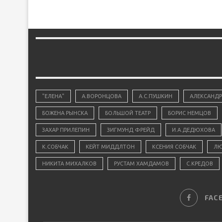
"ЕЛЕНА"
А.ВОРОНЦОВА
А.С.ПУШКИН
АЛЕКСАНДР
БОЖЕНА РЫНСКА
БОЛЬШОЙ ТЕАТР
БОРИС НЕМЦОВ
ЗАХАР ПРИЛЕПИН
ЗИГМУНД ФРЕЙД
И.А.ДЕДЮХОВА
К.СОБЧАК
КЕЙТ МИДДЛТОН
КСЕНИЯ СОБЧАК
ЛЮ
НИКИТА МИХАЛКОВ
РУСТАМ ХАМДАМОВ
С.КРЕДОВ
FAC