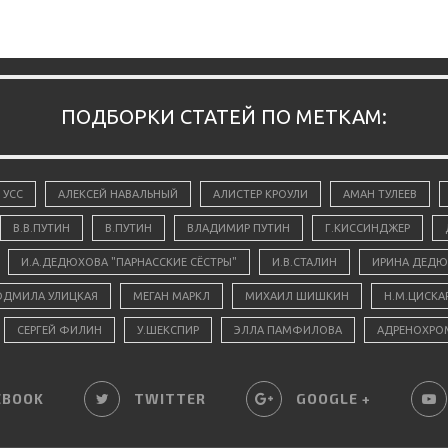
ПОДБОРКИ СТАТЕЙ ПО МЕТКАМ:
 УСС
АЛЕКСЕЙ НАВАЛЬНЫЙ
АЛИСТЕР КРОУЛИ
АМАН ТУЛЕЕВ
В.В.ПУТИН
В.ПУТИН
ВЛАДИМИР ПУТИН
Г.КИССИНДЖЕР
И.А.ДЕДЮХОВА "ПАРНАССКИЕ СЁСТРЫ"
И.В.СТАЛИН
ИРИНА ДЕДЮ
ДМИЛА УЛИЦКАЯ
МЕГАН МАРКЛ
МИХАИЛ ШИШКИН
Н.М.ЦИСКА
СЕРГЕЙ ФИЛИН
У.ШЕКСПИР
ЭЛЛА ПАМФИЛОВА
АДРЕНОХРО
EBOOK
TWITTER
GOOGLE +