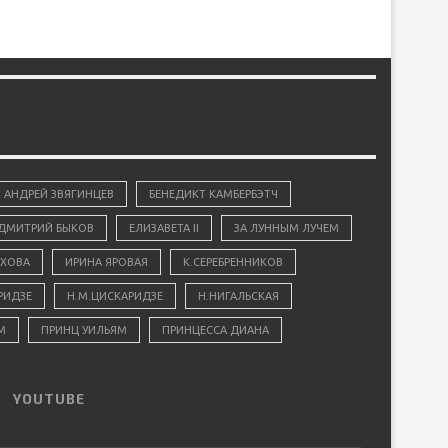
АНДРЕЙ ЗВЯГИНЦЕВ
БЕНЕДИКТ КАМБЕРБЭТЧ
ДМИТРИЙ БЫКОВ
ЕЛИЗАВЕТА II
ЗА ЛУННЫМ ЛУЧЕМ
ХОВА
ИРИНА ЯРОВАЯ
К.СЕРЕБРЕННИКОВ
РИДЗЕ
Н.М.ЦИСКАРИДЗЕ
Н.НИГАЛЬСКАЯ
М
ПРИНЦ УИЛЬЯМ
ПРИНЦЕССА ДИАНА
YOUTUBE