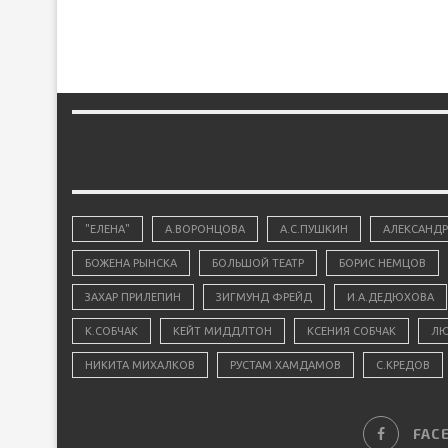
"ЕЛЕНА"
А.ВОРОНЦОВА
А.С.ПУШКИН
АЛЕКСАНДР
БОЖЕНА РЫНСКА
БОЛЬШОЙ ТЕАТР
БОРИС НЕМЦОВ
ЗАХАР ПРИЛЕПИН
ЗИГМУНД ФРЕЙД
И.А.ДЕДЮХОВА
К.СОБЧАК
КЕЙТ МИДДЛТОН
КСЕНИЯ СОБЧАК
ЛЮ
НИКИТА МИХАЛКОВ
РУСТАМ ХАМДАМОВ
С.КРЕДОВ
FAC