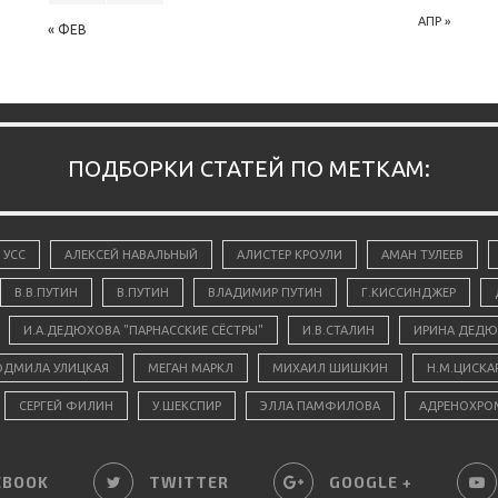
АПР »
« ФЕВ
ПОДБОРКИ СТАТЕЙ ПО МЕТКАМ:
 УСС
АЛЕКСЕЙ НАВАЛЬНЫЙ
АЛИСТЕР КРОУЛИ
АМАН ТУЛЕЕВ
В.В.ПУТИН
В.ПУТИН
ВЛАДИМИР ПУТИН
Г.КИССИНДЖЕР
И.А.ДЕДЮХОВА "ПАРНАССКИЕ СЁСТРЫ"
И.В.СТАЛИН
ИРИНА ДЕДЮ
ДМИЛА УЛИЦКАЯ
МЕГАН МАРКЛ
МИХАИЛ ШИШКИН
Н.М.ЦИСКА
СЕРГЕЙ ФИЛИН
У.ШЕКСПИР
ЭЛЛА ПАМФИЛОВА
АДРЕНОХРО
EBOOK
TWITTER
GOOGLE +