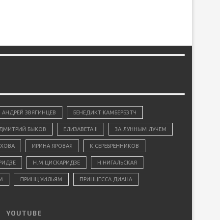
АНДРЕЙ ЗВЯГИНЦЕВ
БЕНЕДИКТ КАМБЕРБЭТЧ
ДМИТРИЙ БЫКОВ
ЕЛИЗАВЕТА II
ЗА ЛУННЫМ ЛУЧЕМ
ХОВА
ИРИНА ЯРОВАЯ
К.СЕРЕБРЕННИКОВ
РИДЗЕ
Н.М.ЦИСКАРИДЗЕ
Н.НИГАЛЬСКАЯ
М
ПРИНЦ УИЛЬЯМ
ПРИНЦЕССА ДИАНА
YOUTUBE