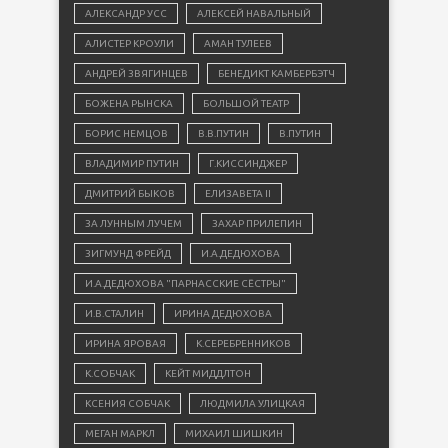
АЛЕКСАНДР УСС
АЛЕКСЕЙ НАВАЛЬНЫЙ
АЛИСТЕР КРОУЛИ
АМАН ТУЛЕЕВ
АНДРЕЙ ЗВЯГИНЦЕВ
БЕНЕДИКТ КАМБЕРБЭТЧ
БОЖЕНА РЫНСКА
БОЛЬШОЙ ТЕАТР
БОРИС НЕМЦОВ
В.В.ПУТИН
В.ПУТИН
ВЛАДИМИР ПУТИН
Г.КИССИНДЖЕР
ДМИТРИЙ БЫКОВ
ЕЛИЗАВЕТА II
ЗА ЛУННЫМ ЛУЧЕМ
ЗАХАР ПРИЛЕПИН
ЗИГМУНД ФРЕЙД
И.А.ДЕДЮХОВА
И.А.ДЕДЮХОВА "ПАРНАССКИЕ СЁСТРЫ"
И.В.СТАЛИН
ИРИНА ДЕДЮХОВА
ИРИНА ЯРОВАЯ
К.СЕРЕБРЕННИКОВ
К.СОБЧАК
КЕЙТ МИДДЛТОН
КСЕНИЯ СОБЧАК
ЛЮДМИЛА УЛИЦКАЯ
МЕГАН МАРКЛ
МИХАИЛ ШИШКИН