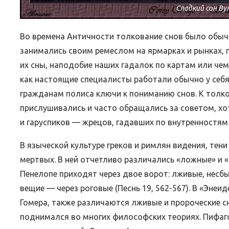
Сладкий сон Ву
Во времена Античности толкование снов было обы
занимались своим ремеслом на ярмарках и рынках, 
их сны, наподобие наших гадалок по картам или че
как настоящие специалисты работали обычно у себя
гражданам полиса ключи к пониманию снов. К толк
прислушивались и часто обращались за советом, хотя
и гаруспиков — жрецов, гадавших по внутренностям
В языческой культуре греков и римлян видения, тени
мертвых. В ней отчетливо различались «ложные» и «и
Пенелопе приходят через двое ворот: лживые, несб
вещие — через роговые (Песнь 19, 562-567). В «Энеи
Гомера, также различаются лживые и пророческие сн
поднимался во многих философских теориях. Пифаг