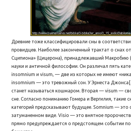
Древние тоже классифицировали сны в соответстви
провидцев. Наиболее законченный трактат о снах от
Сципиона» (Цицерона), принадлежавший Макробию (о
науки и античной философии. Он различал пять катего
insomnium и visum, — две из которых не имеют «ник
insomnium — это тревожный сон. У Эрнеста Джонса[
станет называться кошмаром. Вторая — visum — св
сне. Согласно пониманию Гомера и Вергилия, такие
категорий предсказывают будущее. Somnium — это с
затуманенном виде. Visio — это внятное пророчеств
прямо предупреждается о предстоящем событии по