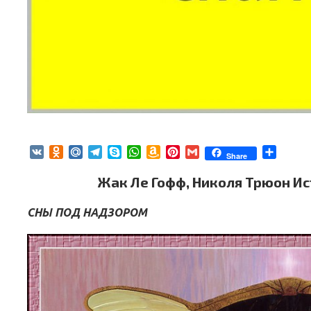
ВЕБИНАРЫ ИЮЛЯ 2026 ГОДА
МИФЫ 
30.Июн.2026
VK
Odnoklassniki
Mail.Ru
Telegram
Skype
WhatsApp
Amazon
Pinterest
Gmail
Отпра
Share
Wish
List
Жак Ле Гофф, Николя Трюон Ис
СНЫ ПОД НАДЗОРОМ