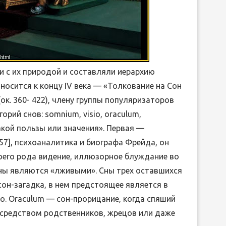
и с их природой и составляли иерархию
носится к концу IV века — «Толкование на Сон
к. 360- 422), члену группы популяризаторов
рий снов: somnium, visio, oraculum,
акой пользы или значения». Первая —
57], психоаналитика и биографа Фрейда, он
оего рода видение, иллюзорное блуждание во
 сны являются «лживыми». Сны трех оставшихся
он-загадка, в нем предстоящее является в
о. Oraculum — сон-прорицание, когда спяший
средством родственников, жрецов или даже