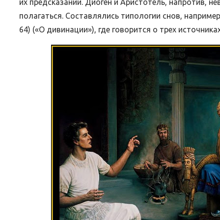
их предсказаний. Диоген и Аристотель, напротив, не
полагаться. Составлялись типологии снов, например у
64) («О дивинации»), где говорится о трех источниках