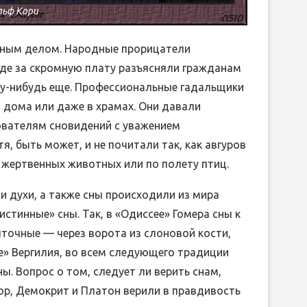
льф Кори
чным делом. Народные прорицатели
где за скромную плату разъясняли гражданам
му-нибудь еще. Профессиональные гадальщики
 дома или даже в храмах. Они давали
ователям сновидений с уважением
, быть может, и не почитали так, как авгуров
 жертвенных животных или по полету птиц.
 и духи, а также сны происходили из мира
стинные» сны. Так, в «Одиссее» Гомера сны к
ыточные — через ворота из слоновой кости,
де» Вергилия, во всем следующего традиции
ы. Вопрос о том, следует ли верить снам,
ор, Демокрит и Платон верили в правдивость