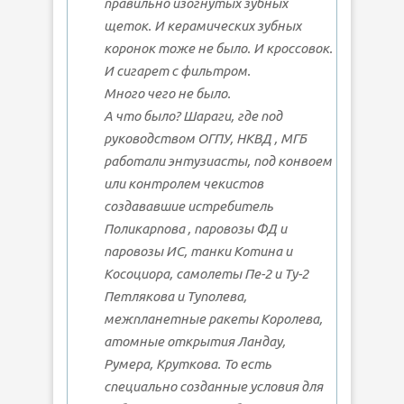
правильно изогнутых зубных
щеток. И керамических зубных
коронок тоже не было. И кроссовок.
И сигарет с фильтром.
Много чего не было.
А что было? Шараги, где под
руководством ОГПУ, НКВД , МГБ
работали энтузиасты, под конвоем
или контролем чекистов
создававшие истребитель
Поликарпова , паровозы ФД и
паровозы ИС, танки Котина и
Косоциора, самолеты Пе-2 и Ту-2
Петлякова и Туполева,
межпланетные ракеты Королева,
атомные открытия Ландау,
Румера, Круткова. То есть
специально созданные условия для