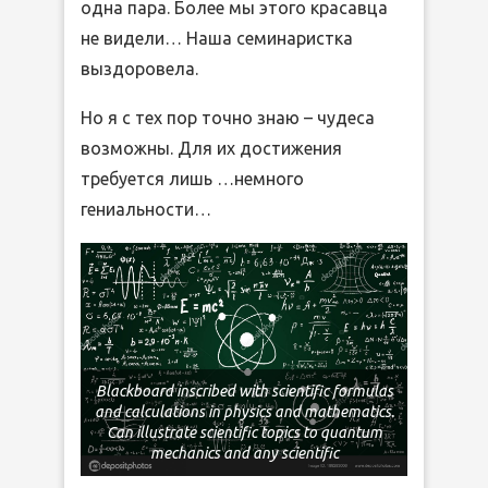
одна пара. Более мы этого красавца
не видели… Наша семинаристка
выздоровела.
Но я с тех пор точно знаю – чудеса
возможны. Для их достижения
требуется лишь …немного
гениальности…
Blackboard inscribed with scientific formulas
and calculations in physics and mathematics.
Can illustrate scientific topics to quantum
mechanics and any scientific