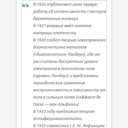
В 1926 опубликовал свою первую
работу об интенсивности спектров
двухатомных молекул.
В 1927 впервые ввёл понятие
матрицы плотности.
В 1930 создал теорию электронного
диамагнетизма металлов
(«диамагнетизм Ландау»), где им
рассчитаны дискретные уровни
электронов в магнитном поле
(«уровни Ландау») и предсказаны
периодические изменения
восприимчивости в зависимости от
поля в сильных полях («эффект де
Гааза — ван Альфена»).
В 1933 году предложил теорию
антиферромагнетизма.
В 1935 совместно с Е. М. Лифшицем