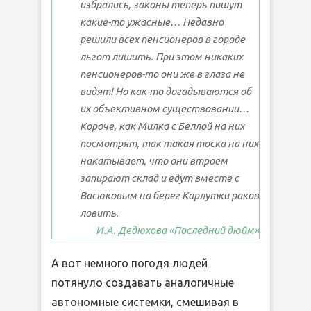
избрались, законы теперь пишут
какие-то ужасные… Недавно
решили всех пенсионеров в городе
льгот лишить. При этом никаких
пенсионеров-то они же в глаза не
видят! Но как-то догадываются об
их объективном существовании…
Короче, как Милка с Беллой на них
посмотрят, так такая тоска на них
накатывает, что они втроем
запирают склад и едут вместе с
Васюковым на берег Карлутки раков
ловить.
И.А. Дедюхова «Последний дюйм»
А вот немного погодя людей
потянуло создавать аналогичные
автономные системки, смешивая в