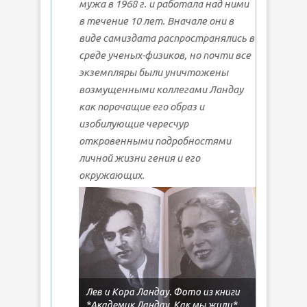
мужа в 1968 г. и работала над ними
в течение 10 лет. Вначале они в
виде самиздата распространялись в
среде ученых-физиков, но почти все
экземпляры были уничтожены
возмущенными коллегами Ландау
как порочащие его образ и
изобилующие чересчур
откровенными подробностями
личной жизни гения и его
окружающих.
Лев и Кора Ландау. Фото из книги
*Академик Ландау. Как мы жили*