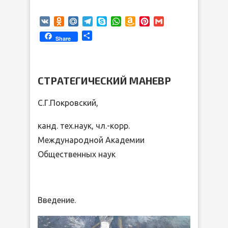
VK
Odnoklassniki
Mail.Ru
Telegram
Skype
WhatsApp
Amazon
Pinterest
Gmail
Wish
Отправить
Share
List
СТРАТЕГИЧЕСКИЙ МАНЕВР
С.Г.Покровский,
канд. тех.наук, чл.-корр.
Международной Академии
Общественных наук
Введение.