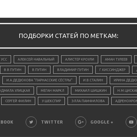
ПОДБОРКИ СТАТЕЙ ПО МЕТКАМ:
 УСС
АЛЕКСЕЙ НАВАЛЬНЫЙ
АЛИСТЕР КРОУЛИ
АМАН ТУЛЕЕВ
В.В.ПУТИН
В.ПУТИН
ВЛАДИМИР ПУТИН
Г.КИССИНДЖЕР
И.А.ДЕДЮХОВА "ПАРНАССКИЕ СЁСТРЫ"
И.В.СТАЛИН
ИРИНА ДЕДЮ
ДМИЛА УЛИЦКАЯ
МЕГАН МАРКЛ
МИХАИЛ ШИШКИН
Н.М.ЦИСКА
СЕРГЕЙ ФИЛИН
У.ШЕКСПИР
ЭЛЛА ПАМФИЛОВА
АДРЕНОХРО
EBOOK
TWITTER
GOOGLE +