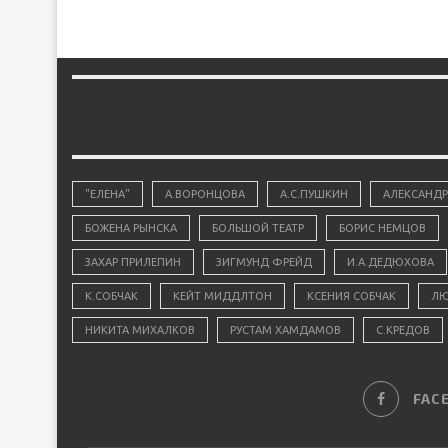
"ЕЛЕНА"
А.ВОРОНЦОВА
А.С.ПУШКИН
АЛЕКСАНДР
БОЖЕНА РЫНСКА
БОЛЬШОЙ ТЕАТР
БОРИС НЕМЦОВ
ЗАХАР ПРИЛЕПИН
ЗИГМУНД ФРЕЙД
И.А.ДЕДЮХОВА
К.СОБЧАК
КЕЙТ МИДДЛТОН
КСЕНИЯ СОБЧАК
ЛЮ
НИКИТА МИХАЛКОВ
РУСТАМ ХАМДАМОВ
С.КРЕДОВ
FAC