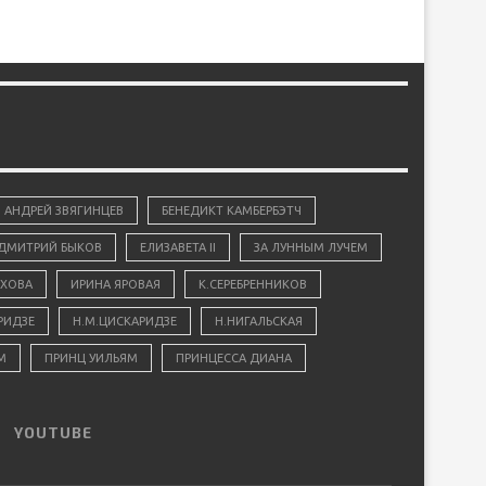
АНДРЕЙ ЗВЯГИНЦЕВ
БЕНЕДИКТ КАМБЕРБЭТЧ
ДМИТРИЙ БЫКОВ
ЕЛИЗАВЕТА II
ЗА ЛУННЫМ ЛУЧЕМ
ХОВА
ИРИНА ЯРОВАЯ
К.СЕРЕБРЕННИКОВ
РИДЗЕ
Н.М.ЦИСКАРИДЗЕ
Н.НИГАЛЬСКАЯ
М
ПРИНЦ УИЛЬЯМ
ПРИНЦЕССА ДИАНА
YOUTUBE