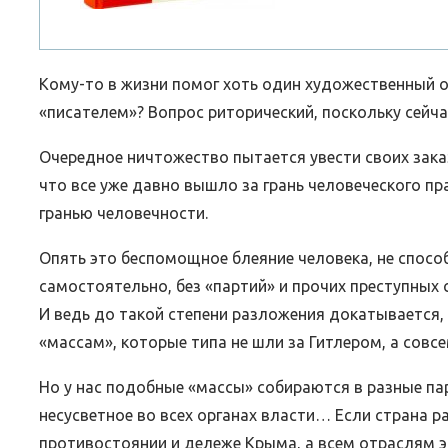
Кому-то в жизни помог хоть один художественный об
«писателем»? Вопрос риторический, поскольку сейч
Очередное ничтожество пытается увести своих зака
что все уже давно вышло за грань человеческого пр
гранью человечности.
Опять это беспомощное блеяние человека, не способ
самостоятельно, без «партий» и прочих преступных
И ведь до такой степени разложения докатывается, 
«массам», которые типа не шли за Гитлером, а совс
Но у нас подобные «массы» собираются в разные па
несусветное во всех органах власти… Если страна р
противостоянии и дележе Крыма, а всем отраслям 