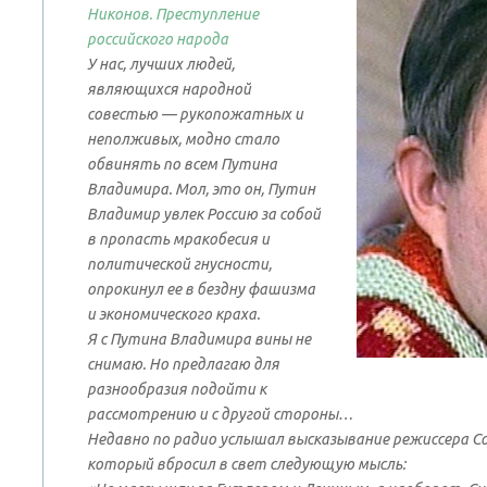
Никонов. Преступление
российского народа
У нас, лучших людей,
являющихся народной
совестью — рукопожатных и
неполживых, модно стало
обвинять по всем Путина
Владимира. Мол, это он, Путин
Владимир увлек Россию за собой
в пропасть мракобесия и
политической гнусности,
опрокинул ее в бездну фашизма
и экономического краха.
Я с Путина Владимира вины не
снимаю. Но предлагаю для
разнообразия подойти к
рассмотрению и с другой стороны…
Недавно по радио услышал высказывание режиссера Со
который вбросил в свет следующую мысль: