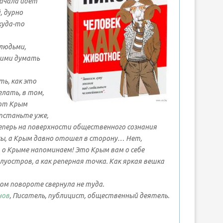
начала идет
, дурно
куда-то
 людьми,
ими думать
ть, как это
елать, в том,
от Крым
тстаньте уже,
еперь на поверхности общественного сознания
ы, а Крым давно отошел в сторону… Нет,
 о Крыме напоминаем! Это Крым вам о себе
луостров, а как реперная точка. Как яркая вешка
ом повороте свернула не туда.
нов
, Писатель, публицист, общественный деятель.