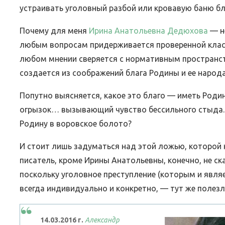
устраивать уголовный разбой или кровавую баню б
Почему для меня
Ирина Анатольевна Дедюхова
— н
любым вопросам придерживается проверенной клас
любом мнении сверяется с нормативным пространст
создается из соображений блага Родины и ее народа
Попутно выясняется, какое это благо — иметь Родин
огрызок… вызывающий чувство бессильного стыда. 
Родину в воровское болото?
И стоит лишь задуматься над этой ложью, которой н
писатель, кроме Ирины Анатольевны, конечно, не ска
поскольку уголовное преступление (которым и явля
всегда индивидуально и конкретно, — тут же полез
14.03.2016
г.
Александр