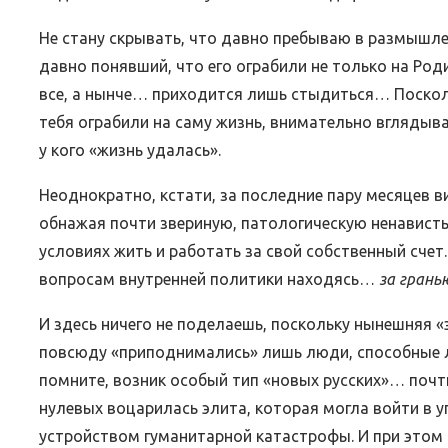
Не стану скрывать, что давно пребываю в размышлен
давно понявший, что его ограбили не только на Ро
все, а нынче… приходится лишь стыдиться… Поскол
ВЕБИНАРЫ ИЮЛЯ 2026 ГОДА
МИФЫ 
тебя ограбили на саму жизнь, внимательно вглядыв
30.Июн.2026
у кого «жизнь удалась».
Неоднократно, кстати, за последние пару месяцев в
обнажая почти звериную, патологическую ненавист
условиях жить и работать за свой собственный сч
вопросам внутренней политики находясь…
за грань
И здесь ничего не поделаешь, поскольку нынешняя «
повсюду «приподнимались» лишь люди, способные л
помните, возник особый тип «новых русских»… почт
нулевых воцарилась элита, которая могла войти в
устройством гуманитарной катастрофы. И при этом