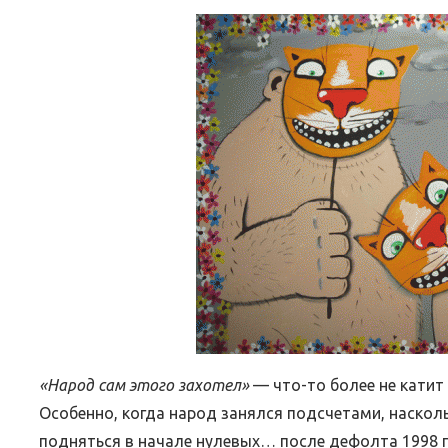
Wish
List
«Народ сам этого захотел»
— что-то более не кати
Особенно, когда народ занялся подсчетами, насколь
подняться в начале нулевых… после дефолта 1998 г