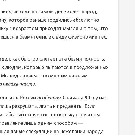
иях, чего же на самом деле хочет народ,
дину, которой раньше гордились абсолютно
ЛИБРЕТТО ОПЕРЫ ГА
ьку с возрастом приходят мысли и о том, что
ДРЕВНЕЙ ГРЕЦИИ
ДОНИЦЕТТИ «ДОЧЬ П
аешься в безмятежные с виду физиономии тех,
15.Июн.2026
05.Июн.2026
идел, как быстро слетает эта безмятежность,
ь к людям, которые пытаются в предложенных
ет. Мы ведь живем… по многим важным
ю человечности
.
элита» в России
особенная
. С начала 90-х у нас
ишь разрушать, лгать и предавать. Если
и забытый нынче тип, поскольку с началом
 управление лишь одним способом —
 шли явные спекуляции на нежелании народа