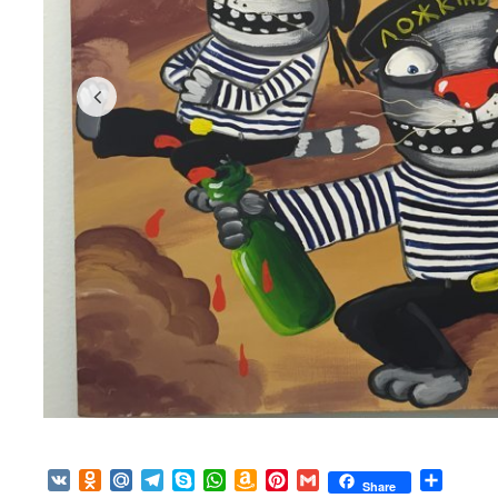
VK
Odnoklassniki
Mail.Ru
Telegram
Skype
WhatsApp
Amazon
Pinterest
Gmail
Отпра
Share