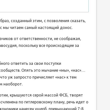
раз, созданный этим, с позволения сказать,
ас мы читаем самый настоящий донос.
зчиков от ответственности, не соображая,
авосудия, поскольку все происходящее за
ного ответить за свои поступки
 сообществ. Опять это мычание «мы», «нас»…
что уж запросто причисляет «нас» к тем
ем наоборот.
ртии, крышуются серой массой ФСБ, творят
асчленена по гитлеровскому плану, речь идет о
экономики нанесен ущерб, превышающий 7-8