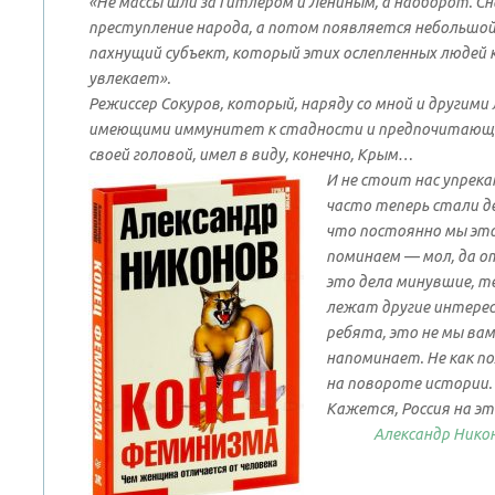
«
Не массы шли за Гитлером и Лениным, а наоборот. C
преступление народа, а потом появляется небольшой
пахнущий субъект, который этих ослепленных людей 
увлекает
».
Режиссер Сокуров, который, наряду со мной и другими
имеющими иммунитет к стадности и предпочитающ
своей головой, имел в виду, конечно, Крым…
И не стоит нас упрека
часто теперь стали д
что постоянно мы эт
поминаем — мол, да о
это дела минувшие, т
лежат другие интерес
ребята, это не мы вам
напоминает. Не как по
на повороте истории.
Кажется, Россия на эт
Александр Нико