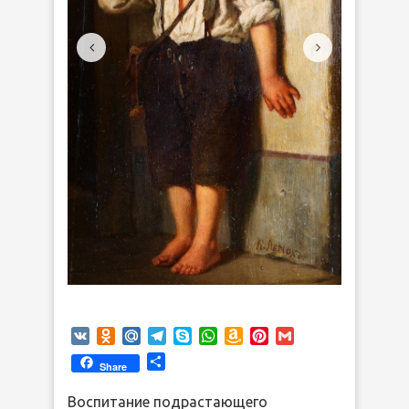
VK
Odnoklassniki
Mail.Ru
Telegram
Skype
WhatsApp
Amazon
Pinterest
Gmail
Wish
Отправить
Share
List
Воспитание подрастающего