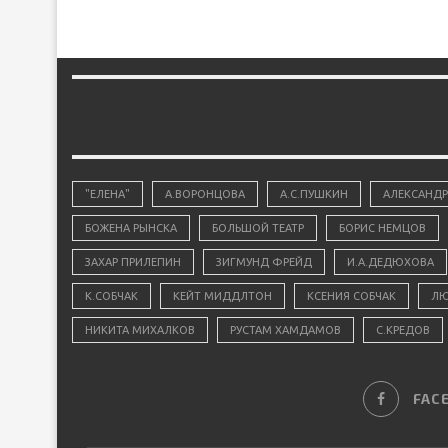
"ЕЛЕНА"
А.ВОРОНЦОВА
А.С.ПУШКИН
АЛЕКСАНДР
БОЖЕНА РЫНСКА
БОЛЬШОЙ ТЕАТР
БОРИС НЕМЦОВ
ЗАХАР ПРИЛЕПИН
ЗИГМУНД ФРЕЙД
И.А.ДЕДЮХОВА
К.СОБЧАК
КЕЙТ МИДДЛТОН
КСЕНИЯ СОБЧАК
ЛЮ
НИКИТА МИХАЛКОВ
РУСТАМ ХАМДАМОВ
С.КРЕДОВ
FAC