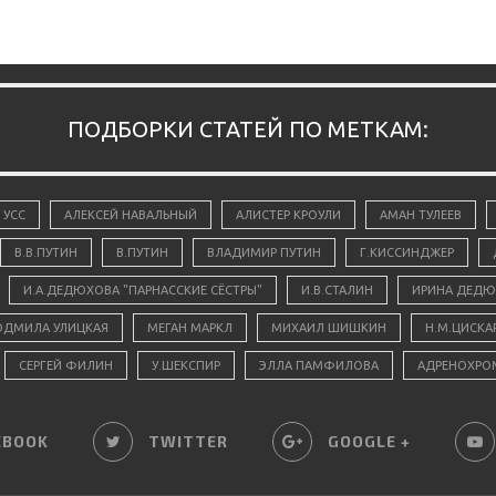
ПОДБОРКИ СТАТЕЙ ПО МЕТКАМ:
 УСС
АЛЕКСЕЙ НАВАЛЬНЫЙ
АЛИСТЕР КРОУЛИ
АМАН ТУЛЕЕВ
В.В.ПУТИН
В.ПУТИН
ВЛАДИМИР ПУТИН
Г.КИССИНДЖЕР
И.А.ДЕДЮХОВА "ПАРНАССКИЕ СЁСТРЫ"
И.В.СТАЛИН
ИРИНА ДЕДЮ
ДМИЛА УЛИЦКАЯ
МЕГАН МАРКЛ
МИХАИЛ ШИШКИН
Н.М.ЦИСКА
СЕРГЕЙ ФИЛИН
У.ШЕКСПИР
ЭЛЛА ПАМФИЛОВА
АДРЕНОХРО
EBOOK
TWITTER
GOOGLE +