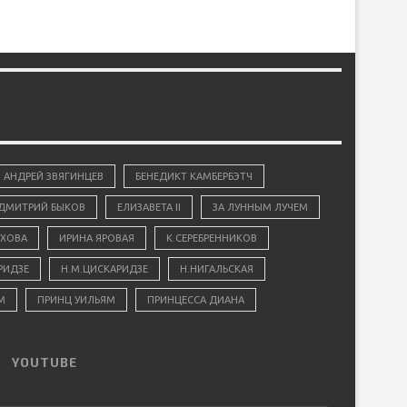
АНДРЕЙ ЗВЯГИНЦЕВ
БЕНЕДИКТ КАМБЕРБЭТЧ
ДМИТРИЙ БЫКОВ
ЕЛИЗАВЕТА II
ЗА ЛУННЫМ ЛУЧЕМ
ХОВА
ИРИНА ЯРОВАЯ
К.СЕРЕБРЕННИКОВ
РИДЗЕ
Н.М.ЦИСКАРИДЗЕ
Н.НИГАЛЬСКАЯ
М
ПРИНЦ УИЛЬЯМ
ПРИНЦЕССА ДИАНА
YOUTUBE