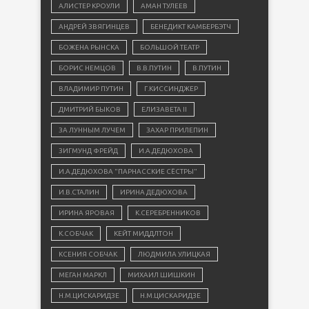
АЛИСТЕР КРОУЛИ
АМАН ТУЛЕЕВ
АНДРЕЙ ЗВЯГИНЦЕВ
БЕНЕДИКТ КАМБЕРБЭТЧ
БОЖЕНА РЫНСКА
БОЛЬШОЙ ТЕАТР
БОРИС НЕМЦОВ
В.В.ПУТИН
В.ПУТИН
ВЛАДИМИР ПУТИН
Г.КИССИНДЖЕР
ДМИТРИЙ БЫКОВ
ЕЛИЗАВЕТА II
ЗА ЛУННЫМ ЛУЧЕМ
ЗАХАР ПРИЛЕПИН
ЗИГМУНД ФРЕЙД
И.А.ДЕДЮХОВА
И.А.ДЕДЮХОВА "ПАРНАССКИЕ СЁСТРЫ"
И.В.СТАЛИН
ИРИНА ДЕДЮХОВА
ИРИНА ЯРОВАЯ
К.СЕРЕБРЕННИКОВ
К.СОБЧАК
КЕЙТ МИДДЛТОН
КСЕНИЯ СОБЧАК
ЛЮДМИЛА УЛИЦКАЯ
МЕГАН МАРКЛ
МИХАИЛ ШИШКИН
Н.М.ЦИСКАРИДЗЕ
Н.М.ЦИСКАРИДЗЕ