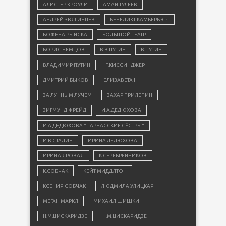
АЛИСТЕР КРОУЛИ
АМАН ТУЛЕЕВ
АНДРЕЙ ЗВЯГИНЦЕВ
БЕНЕДИКТ КАМБЕРБЭТЧ
БОЖЕНА РЫНСКА
БОЛЬШОЙ ТЕАТР
БОРИС НЕМЦОВ
В.В.ПУТИН
В.ПУТИН
ВЛАДИМИР ПУТИН
Г.КИССИНДЖЕР
ДМИТРИЙ БЫКОВ
ЕЛИЗАВЕТА II
ЗА ЛУННЫМ ЛУЧЕМ
ЗАХАР ПРИЛЕПИН
ЗИГМУНД ФРЕЙД
И.А.ДЕДЮХОВА
И.А.ДЕДЮХОВА "ПАРНАССКИЕ СЁСТРЫ"
И.В.СТАЛИН
ИРИНА ДЕДЮХОВА
ИРИНА ЯРОВАЯ
К.СЕРЕБРЕННИКОВ
К.СОБЧАК
КЕЙТ МИДДЛТОН
КСЕНИЯ СОБЧАК
ЛЮДМИЛА УЛИЦКАЯ
МЕГАН МАРКЛ
МИХАИЛ ШИШКИН
Н.М.ЦИСКАРИДЗЕ
Н.М.ЦИСКАРИДЗЕ