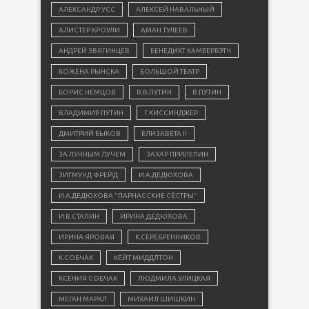
АЛЕКСАНДР УСС
АЛЕКСЕЙ НАВАЛЬНЫЙ
АЛИСТЕР КРОУЛИ
АМАН ТУЛЕЕВ
АНДРЕЙ ЗВЯГИНЦЕВ
БЕНЕДИКТ КАМБЕРБЭТЧ
БОЖЕНА РЫНСКА
БОЛЬШОЙ ТЕАТР
БОРИС НЕМЦОВ
В.В.ПУТИН
В.ПУТИН
ВЛАДИМИР ПУТИН
Г.КИССИНДЖЕР
ДМИТРИЙ БЫКОВ
ЕЛИЗАВЕТА II
ЗА ЛУННЫМ ЛУЧЕМ
ЗАХАР ПРИЛЕПИН
ЗИГМУНД ФРЕЙД
И.А.ДЕДЮХОВА
И.А.ДЕДЮХОВА "ПАРНАССКИЕ СЁСТРЫ"
И.В.СТАЛИН
ИРИНА ДЕДЮХОВА
ИРИНА ЯРОВАЯ
К.СЕРЕБРЕННИКОВ
К.СОБЧАК
КЕЙТ МИДДЛТОН
КСЕНИЯ СОБЧАК
ЛЮДМИЛА УЛИЦКАЯ
МЕГАН МАРКЛ
МИХАИЛ ШИШКИН