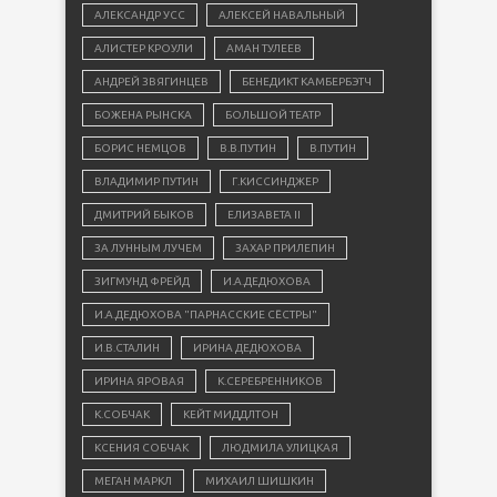
АЛЕКСАНДР УСС
АЛЕКСЕЙ НАВАЛЬНЫЙ
АЛИСТЕР КРОУЛИ
АМАН ТУЛЕЕВ
АНДРЕЙ ЗВЯГИНЦЕВ
БЕНЕДИКТ КАМБЕРБЭТЧ
БОЖЕНА РЫНСКА
БОЛЬШОЙ ТЕАТР
БОРИС НЕМЦОВ
В.В.ПУТИН
В.ПУТИН
ВЛАДИМИР ПУТИН
Г.КИССИНДЖЕР
ДМИТРИЙ БЫКОВ
ЕЛИЗАВЕТА II
ЗА ЛУННЫМ ЛУЧЕМ
ЗАХАР ПРИЛЕПИН
ЗИГМУНД ФРЕЙД
И.А.ДЕДЮХОВА
И.А.ДЕДЮХОВА "ПАРНАССКИЕ СЁСТРЫ"
И.В.СТАЛИН
ИРИНА ДЕДЮХОВА
ИРИНА ЯРОВАЯ
К.СЕРЕБРЕННИКОВ
К.СОБЧАК
КЕЙТ МИДДЛТОН
КСЕНИЯ СОБЧАК
ЛЮДМИЛА УЛИЦКАЯ
МЕГАН МАРКЛ
МИХАИЛ ШИШКИН