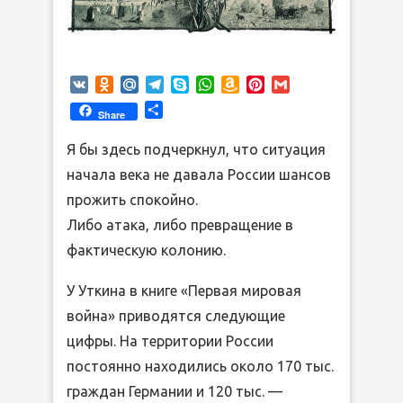
VK
Odnoklassniki
Mail.Ru
Telegram
Skype
WhatsApp
Amazon
Pinterest
Gmail
Wish
Отправить
Share
List
Я бы здесь подчеркнул, что ситуация
начала века не давала России шансов
прожить спокойно.
Либо атака, либо превращение в
фактическую колонию.
У Уткина в книге «Первая мировая
война» приводятся следующие
цифры. На территории России
постоянно находились около 170 тыс.
граждан Германии и 120 тыс. —