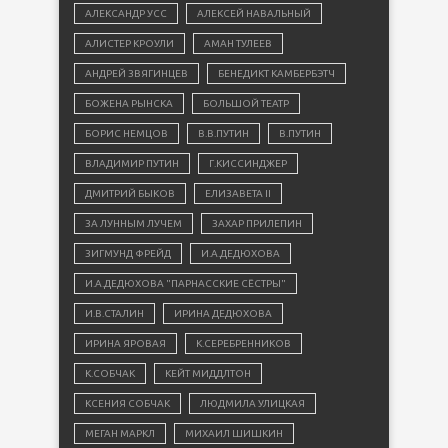
АЛЕКСАНДР УСС
АЛЕКСЕЙ НАВАЛЬНЫЙ
АЛИСТЕР КРОУЛИ
АМАН ТУЛЕЕВ
АНДРЕЙ ЗВЯГИНЦЕВ
БЕНЕДИКТ КАМБЕРБЭТЧ
БОЖЕНА РЫНСКА
БОЛЬШОЙ ТЕАТР
БОРИС НЕМЦОВ
В.В.ПУТИН
В.ПУТИН
ВЛАДИМИР ПУТИН
Г.КИССИНДЖЕР
ДМИТРИЙ БЫКОВ
ЕЛИЗАВЕТА II
ЗА ЛУННЫМ ЛУЧЕМ
ЗАХАР ПРИЛЕПИН
ЗИГМУНД ФРЕЙД
И.А.ДЕДЮХОВА
И.А.ДЕДЮХОВА "ПАРНАССКИЕ СЁСТРЫ"
И.В.СТАЛИН
ИРИНА ДЕДЮХОВА
ИРИНА ЯРОВАЯ
К.СЕРЕБРЕННИКОВ
К.СОБЧАК
КЕЙТ МИДДЛТОН
КСЕНИЯ СОБЧАК
ЛЮДМИЛА УЛИЦКАЯ
МЕГАН МАРКЛ
МИХАИЛ ШИШКИН