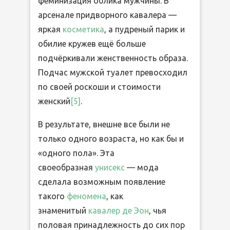
феминизация облика мужчины. В
арсенале придворного кавалера —
яркая
косметика
, а пудреный парик и
обилие кружев ещё больше
подчёркивали женственность образа.
Подчас мужской туалет превосходил
по своей роскоши и стоимости
женский
[5]
.
В результате, внешне все были не
только одного возраста, но как бы и
«одного пола». Эта
своеобразная
унисекс
— мода
сделала возможным появление
такого
феномена
, как
знаменитый
кавалер де Эон
, чья
половая принадлежность до сих пор