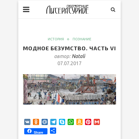
ИСТОРИЯ
ПОЗНАНИЕ
МОДНОЕ БЕЗУМСТВО. ЧАСТЬ VI
автор:
Natali
07.07.2017
VK
Odnoklassniki
Mail.Ru
Telegram
Skype
WhatsApp
Amazon
Pinterest
Gmail
Wish
Отправить
Share
List