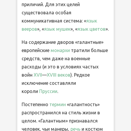
приличий. Для этих целей
существовала особая
коммуникативная система: «
язык
вееров
», «
язык мушек
», «
язык цветов
».
На содержание дворов «галантные»
европейские
монархи
тратили больше
средств, чем даже на военные
расходы (и это в условиях частых
войн
XVII
—
XVIII веков
). Редкое
исключение составляли
короли
Пруссии
.
Постепенно
термин
«галантность»
распространился на стиль жизни в
целом. «Галантным» признавался
человек, чьи манеры,
речь
и костюм