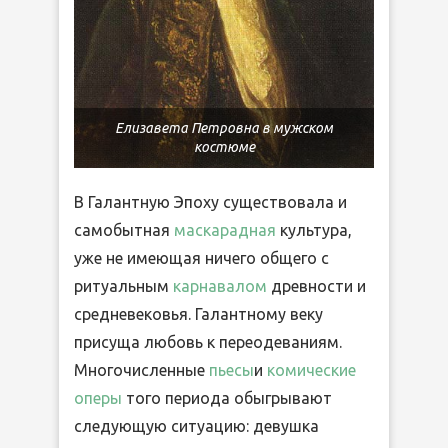
Елизавета Петровна в мужском
костюме
В Галантную Эпоху существовала и
самобытная
маскарадная
культура,
уже не имеющая ничего общего с
ритуальным
карнавалом
древности и
средневековья. Галантному веку
присуща любовь к переодеваниям.
Многочисленные
пьесы
и
комические
оперы
того периода обыгрывают
следующую ситуацию: девушка