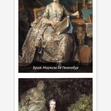
Буше. Маркиза де Помпадур