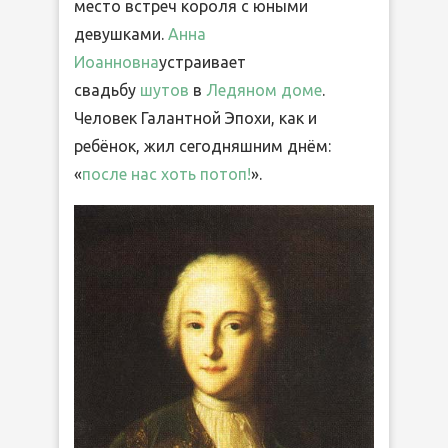
место встреч короля с юными
девушками.
Анна
Иоанновна
устраивает
свадьбу
шутов
в
Ледяном доме
.
Человек Галантной Эпохи, как и
ребёнок, жил сегодняшним днём:
«
после нас хоть потоп!
».