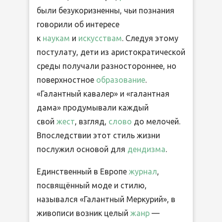
были безукоризненны, чьи познания
говорили об интересе
к
наукам
и
искусствам
. Следуя этому
постулату, дети из аристократической
среды получали разностороннее, но
поверхностное
образование
.
«Галантный кавалер» и «галантная
дама» продумывали каждый
свой
жест
, взгляд,
слово
до мелочей.
Впоследствии этот стиль жизни
послужил основой для
дендизма
.
Единственный в Европе
журнал
,
посвящённый моде и стилю,
назывался «Галантный Меркурий», в
живописи возник целый
жанр
—