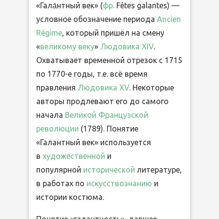
«Гала́нтный век» (
фр.
Fêtes galantes) —
условное обозначение периода
Ancien
Régime
, который пришёл на смену
«
великому веку
»
Людовика XIV
.
Охватывает временной отрезок с 1715
по 1770-е годы, т.е. всё время
правления
Людовика XV
. Некоторые
авторы продлевают его до самого
начала
Великой Французской
революции
(1789). Понятие
«Галантный век» используется
в
художественной
и
популярной
исторической
литературе,
в работах по
искусствознанию
и
истории костюма.