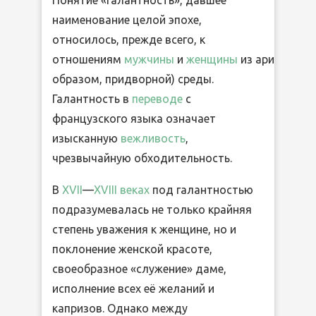
Понятие «галантность», давшее
наименование целой эпохе,
относилось, прежде всего, к
отношениям
мужчины
и
женщины
из аристокра
образом, придворной) среды.
Галантность в
переводе
с
французского языка означает
изысканную
вежливость
,
чрезвычайную обходительность.
В
XVII
—
XVIII веках
под галантностью
подразумевалась не только крайняя
степень уважения к женщине, но и
поклонение женской красоте,
своеобразное «служение» даме,
исполнение всех её желаний и
капризов. Однако между