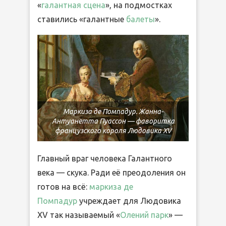
«
галантная сцена
», на подмостках
ставились «галантные
балеты
».
Маркиза де Помпадур. Жанна-
Антуанетта Пуассон — фаворитка
французского короля Людовика XV
Главный враг человека Галантного
века — скука. Ради её преодоления он
готов на всё:
маркиза де
Помпадур
учреждает для Людовика
XV так называемый «
Олений парк
» —