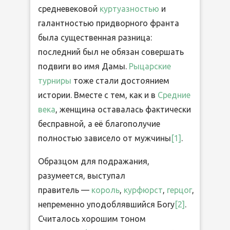
средневековой
куртуазностью
и
галантностью придворного франта
была существенная разница:
последний был не обязан совершать
подвиги во имя Дамы.
Рыцарские
турниры
тоже стали достоянием
истории. Вместе с тем, как и в
Средние
века
, женщина оставалась фактически
бесправной, а её благополучие
полностью зависело от мужчины
[1]
.
Образцом для подражания,
разумеется, выступал
правитель —
король
,
курфюрст
,
герцог
,
непременно уподоблявшийся Богу
[2]
.
Считалось хорошим тоном