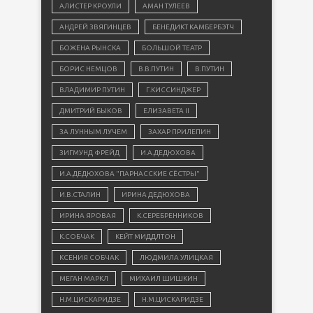
АЛИСТЕР КРОУЛИ
АМАН ТУЛЕЕВ
АНДРЕЙ ЗВЯГИНЦЕВ
БЕНЕДИКТ КАМБЕРБЭТЧ
БОЖЕНА РЫНСКА
БОЛЬШОЙ ТЕАТР
БОРИС НЕМЦОВ
В.В.ПУТИН
В.ПУТИН
ВЛАДИМИР ПУТИН
Г.КИССИНДЖЕР
ДМИТРИЙ БЫКОВ
ЕЛИЗАВЕТА II
ЗА ЛУННЫМ ЛУЧЕМ
ЗАХАР ПРИЛЕПИН
ЗИГМУНД ФРЕЙД
И.А.ДЕДЮХОВА
И.А.ДЕДЮХОВА "ПАРНАССКИЕ СЁСТРЫ"
И.В.СТАЛИН
ИРИНА ДЕДЮХОВА
ИРИНА ЯРОВАЯ
К.СЕРЕБРЕННИКОВ
К.СОБЧАК
КЕЙТ МИДДЛТОН
КСЕНИЯ СОБЧАК
ЛЮДМИЛА УЛИЦКАЯ
МЕГАН МАРКЛ
МИХАИЛ ШИШКИН
Н.М.ЦИСКАРИДЗЕ
Н.М.ЦИСКАРИДЗЕ