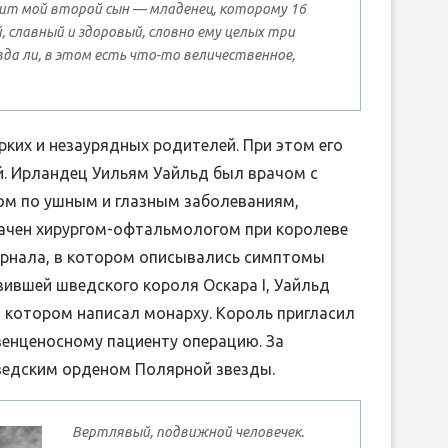
ит мой второй сын — младенец, которому 16
 славный и здоровый, словно ему целых три
вда ли, в этом есть что-то величественное,
ких и незаурядных родителей. При этом его
й. Ирландец Уильям Уайльд был врачом с
ом по ушным и глазным заболеваниям,
начен хирургом-офтальмологом при королеве
журнала, в котором описывались симптомы
зившей шведского короля Оскара I, Уайльд
о котором написал монарху. Король пригласил
венценосному пациенту операцию. За
ведским орденом Полярной звезды.
Вертлявый, подвижной человечек.