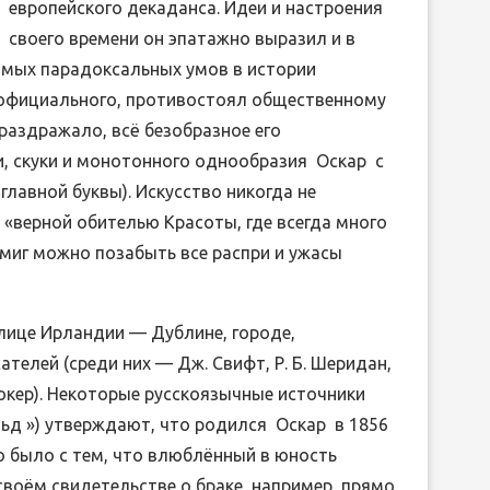
европейского декаданса. Идеи и настроения
своего времени он эпатажно выразил и в
 самых парадоксальных умов в истории
 официального, противостоял общественному
раздражало, всё безобразное его
, скуки и монотонного однообразия Оскар с
аглавной буквы). Искусство никогда не
 «верной обителью Красоты, где всегда много
й миг можно позабыть все распри и ужасы
лице Ирландии — Дублине, городе,
елей (среди них — Дж. Свифт, Р. Б. Шеридан,
 Стокер). Некоторые русскоязычные источники
йльд ») утверждают, что родился Оскар в 1856
то было с тем, что влюблённый в юность
 своём свидетельстве о браке, например, прямо