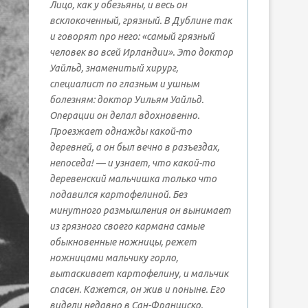
Лицо, как у обезьяны, и весь он
всклокоченный, грязный. В Дублине так
и говорят про него: «самый грязный
человек во всей Ирландии». Это доктор
Уайльд, знаменитый хирург,
специалист по глазным и ушным
болезням: доктор Уильям Уайльд.
Операции он делал вдохновенно.
Проезжает однажды какой-то
деревней, а он был вечно в разъездах,
непоседа! — и узнает, что какой-то
деревенский мальчишка только что
подавился картофелиной. Без
минутного размышления он вынимает
из грязного своего кармана самые
обыкновенные ножницы, режет
ножницами мальчику горло,
вытаскивает картофелину, и мальчик
спасен. Кажется, он жив и поныне. Его
видели недавно в Сан-Франциско.