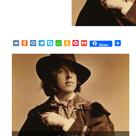
VK
Odnoklassniki
Mail.Ru
Telegram
Skype
WhatsApp
Amazon
Pinterest
Gmail
Отпра
Share
Wish
List