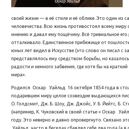
Оскар Уайльд
своей жизни — в её стиле и её облике. Это один из
человечества. Всю жизнь противостоял всему миру
мнению и давал ему пощёчину. Всё тривиальное его 
отталкивало. Единственное прибежище от пошлости
юных лет видел в Искусстве (это слово он писал с з
представлялось ему средством борьбы, но казалось
радости и немного забвения, где хотя бы на кратки
мира».
Родился Оскар Уайльд 16 октября 1854 года в сто
подарившем миру целое созвездие выдающихся писат
О. Голдсмит, Дж. Б. Шоу, Дж. Джойс, У. Б. Йейтс, Б.
(например, К. Чуковский в своей статье « Оскар Уа
году. Это неверно и давно опровергнуто. Связано э
Уайльд часто в беседах сбавлял себе два года (а в