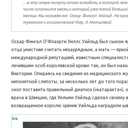
…в эту самую минуту качаю колыбель, в которой леж
числа исполнился месяц и который уже такой большой,
месяца. Мы назовём его Оскар Фингал Уайльд . Не пра
туманное и оссианическое? (пер. Л. Мотылёва)
Оскар Фингал О’Флаэрти Уиллс Уайльд был сыном яр
отца уместнее считать незаурядным, а мать — ярко
международной репутацией, известным специалист
лечившим особ королевской крови: так, он был наз
Виктории. Опираясь на сведения из медицинского 
непонятной слепоты, за несколько лет до того пора
смог поставить правильный диагноз («катаракта»), 
врача в Швецию, где Уильям Уайльд сделал своему 
возвращенное королю зрение Уайльда наградили ш