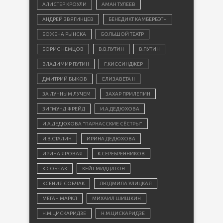
АЛИСТЕР КРОУЛИ
АМАН ТУЛЕЕВ
АНДРЕЙ ЗВЯГИНЦЕВ
БЕНЕДИКТ КАМБЕРБЭТЧ
БОЖЕНА РЫНСКА
БОЛЬШОЙ ТЕАТР
БОРИС НЕМЦОВ
В.В.ПУТИН
В.ПУТИН
ВЛАДИМИР ПУТИН
Г.КИССИНДЖЕР
ДМИТРИЙ БЫКОВ
ЕЛИЗАВЕТА II
ЗА ЛУННЫМ ЛУЧЕМ
ЗАХАР ПРИЛЕПИН
ЗИГМУНД ФРЕЙД
И.А.ДЕДЮХОВА
И.А.ДЕДЮХОВА "ПАРНАССКИЕ СЁСТРЫ"
И.В.СТАЛИН
ИРИНА ДЕДЮХОВА
ИРИНА ЯРОВАЯ
К.СЕРЕБРЕННИКОВ
К.СОБЧАК
КЕЙТ МИДДЛТОН
КСЕНИЯ СОБЧАК
ЛЮДМИЛА УЛИЦКАЯ
МЕГАН МАРКЛ
МИХАИЛ ШИШКИН
Н.М.ЦИСКАРИДЗЕ
Н.М.ЦИСКАРИДЗЕ