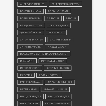
АНДРЕЙ ЗВЯГИНЦЕВ
БЕНЕДИКТ КАМБЕРБЭТЧ
БОЖЕНА РЫНСКА
БОЛЬШОЙ ТЕАТР
БОРИС НЕМЦОВ
В.В.ПУТИН
В.ПУТИН
ВЛАДИМИР ПУТИН
Г.КИССИНДЖЕР
ДМИТРИЙ БЫКОВ
ЕЛИЗАВЕТА II
ЗА ЛУННЫМ ЛУЧЕМ
ЗАХАР ПРИЛЕПИН
ЗИГМУНД ФРЕЙД
И.А.ДЕДЮХОВА
И.А.ДЕДЮХОВА "ПАРНАССКИЕ СЁСТРЫ"
И.В.СТАЛИН
ИРИНА ДЕДЮХОВА
ИРИНА ЯРОВАЯ
К.СЕРЕБРЕННИКОВ
К.СОБЧАК
КЕЙТ МИДДЛТОН
КСЕНИЯ СОБЧАК
ЛЮДМИЛА УЛИЦКАЯ
МЕГАН МАРКЛ
МИХАИЛ ШИШКИН
Н.М.ЦИСКАРИДЗЕ
Н.М.ЦИСКАРИДЗЕ
Н.НИГАЛЬСКАЯ
НИКИТА МИХАЛКОВ