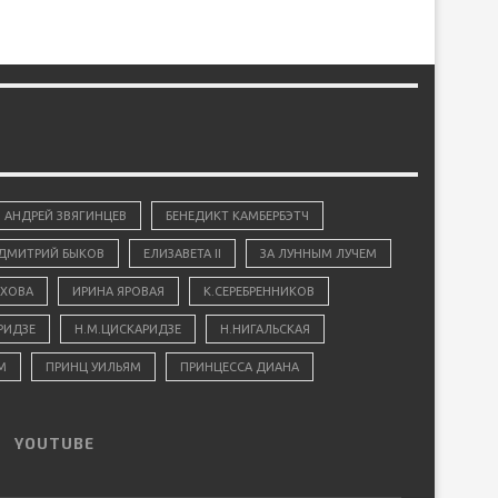
АНДРЕЙ ЗВЯГИНЦЕВ
БЕНЕДИКТ КАМБЕРБЭТЧ
ДМИТРИЙ БЫКОВ
ЕЛИЗАВЕТА II
ЗА ЛУННЫМ ЛУЧЕМ
ХОВА
ИРИНА ЯРОВАЯ
К.СЕРЕБРЕННИКОВ
РИДЗЕ
Н.М.ЦИСКАРИДЗЕ
Н.НИГАЛЬСКАЯ
М
ПРИНЦ УИЛЬЯМ
ПРИНЦЕССА ДИАНА
YOUTUBE