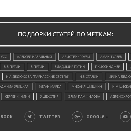
ПОДБОРКИ СТАТЕЙ ПО МЕТКАМ:
 УСС
АЛЕКСЕЙ НАВАЛЬНЫЙ
АЛИСТЕР КРОУЛИ
АМАН ТУЛЕЕВ
В.В.ПУТИН
В.ПУТИН
ВЛАДИМИР ПУТИН
Г.КИССИНДЖЕР
И.А.ДЕДЮХОВА "ПАРНАССКИЕ СЁСТРЫ"
И.В.СТАЛИН
ИРИНА ДЕДЮ
ДМИЛА УЛИЦКАЯ
МЕГАН МАРКЛ
МИХАИЛ ШИШКИН
Н.М.ЦИСКА
СЕРГЕЙ ФИЛИН
У.ШЕКСПИР
ЭЛЛА ПАМФИЛОВА
АДРЕНОХРО
EBOOK
TWITTER
GOOGLE +