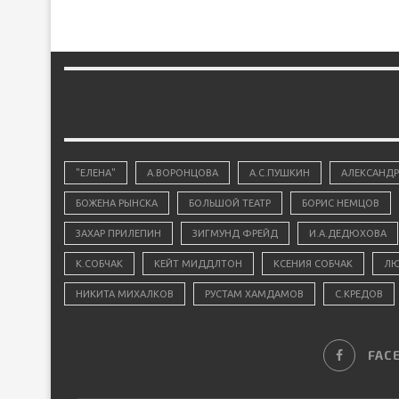
"ЕЛЕНА"
А.ВОРОНЦОВА
А.С.ПУШКИН
АЛЕКСАНДР
БОЖЕНА РЫНСКА
БОЛЬШОЙ ТЕАТР
БОРИС НЕМЦОВ
ЗАХАР ПРИЛЕПИН
ЗИГМУНД ФРЕЙД
И.А.ДЕДЮХОВА
К.СОБЧАК
КЕЙТ МИДДЛТОН
КСЕНИЯ СОБЧАК
ЛЮ
НИКИТА МИХАЛКОВ
РУСТАМ ХАМДАМОВ
С.КРЕДОВ
FAC