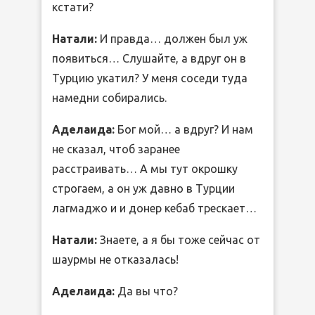
кстати?
Натали:
И правда… должен был уж
появиться… Слушайте, а вдруг он в
Турцию укатил? У меня соседи туда
намедни собирались.
Аделаида:
Бог мой… а вдруг? И нам
не сказал, чтоб заранее
расстраивать… А мы тут окрошку
строгаем, а он уж давно в Турции
лагмаджо и и донер кебаб трескает…
Натали:
Знаете, а я бы тоже сейчас от
шаурмы не отказалась!
Аделаида:
Да вы что?