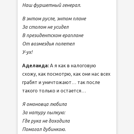
Наш фуршетный генерал.
В энтом русле, энтом плане
За столом не усидел
В президентском ераплане
От возмездья полетел
У-ух!
Аделаида:
А я как в налоговую
схожу, как посмотрю, как они нас всех
грабят и уничтожают… так после
такого только и остается…
Я омоновца любила
За натуру пылкую:
Где рука не доходила
Помогал дубинкою.