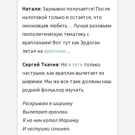
Натали:
Заунывно получается! После
налоговой только и остается, что
омоновцев любить… Лучше разовьем
геополитическую тематику с
ерапланами! Вот тут как Эрдоган
летал на
ераплане
…
Сергей Ткачев
: Но
в сети
только
частушки, как ераплан вылетает из
ширинки. Мы же все-таки должны наш
родной фольклор изучать.
Раскрываю я ширинку
Вылетает ераплан.
Я на нем катал Маринку
И частушки сочинял.