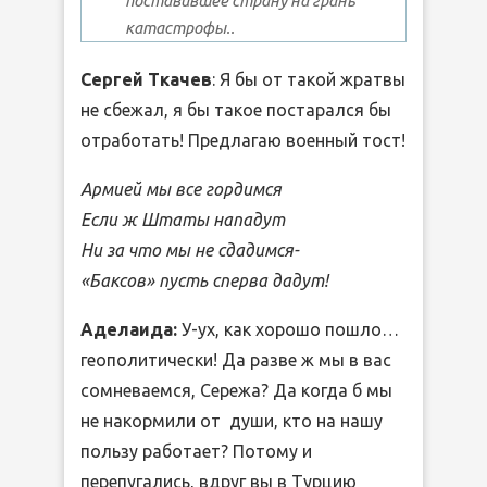
поставившее страну на грань
катастрофы..
Сергей Ткачев
: Я бы от такой жратвы
не сбежал, я бы такое постарался бы
отработать! Предлагаю военный тост!
Армией мы все гордимся
Если ж Штаты нападут
Ни за что мы не сдадимся-
«Баксов» пусть сперва дадут!
Аделаида:
У-ух, как хорошо пошло…
геополитически! Да разве ж мы в вас
сомневаемся, Сережа? Да когда б мы
не накормили от души, кто на нашу
пользу работает? Потому и
перепугались, вдруг вы в Турцию