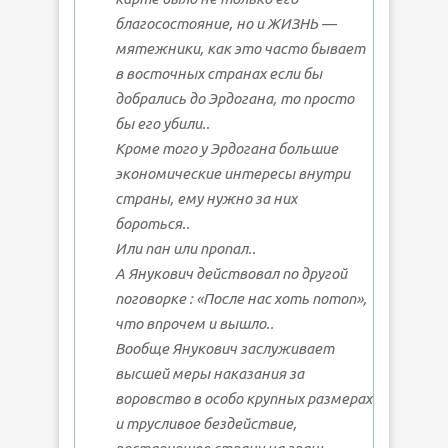
благосостояние, но и ЖИЗНЬ —
мятежники, как это часто бывает
в восточных странах если бы
добрались до Эрдогана, то просто
бы его убили..
Кроме того у Эрдогана большие
экономические интересы внутри
страны, ему нужно за них
бороться..
Или пан или пропал..
А Янукович действовал по другой
поговорке : «После нас хоть потоп»,
что впрочем и вышло..
Вообще Янукович заслуживает
высшей меры наказания за
воровство в особо крупных размерах
и трусливое бездействие,