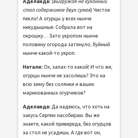
Аделаида:
(выгружая на кухонный
стол содержимое двух сумок
)
Чистое
пекло! А огурцы у всех нынче
никудышные. Собрала вот на
окрошку… Зато укропом нынче
половину огорода затянуло, буйный
нынче какой-то укроп.
Натали:
Ох, запах-то какой! И что же,
огурцы нынче не засолишь? Это на
всю зиму без солянки и ваших
маринованных огурчиков?
Аделаида:
Да надеюсь, что хоть на
закусь Сергею насобираю. Вы же
знаете, какой привереда, без огурцов
за стол не усадишь. А где вот он,