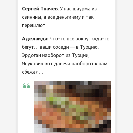
Сергей Ткачев
: У нас шаурма из
свинины, а все деньги ему и так
перешлют.
Аделаида:
Что-то все вокруг куда-то
бегут… ваши соседи — в Турцию,
Эрдоган наоборот из Турции,
Янукович вот давеча наоборот к нам
сбежал…