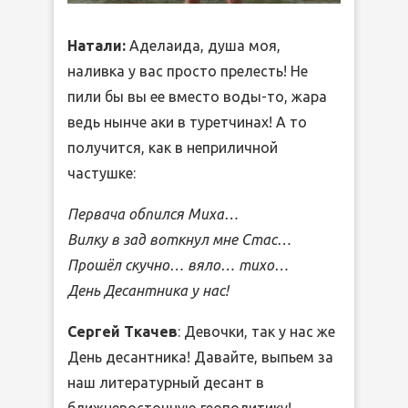
Натали:
Аделаида, душа моя,
наливка у вас просто прелесть! Не
пили бы вы ее вместо воды-то, жара
ведь нынче аки в туретчинах! А то
получится, как в неприличной
частушке:
Первача обпился Миха…
Вилку в зад воткнул мне Стас…
Прошёл скучно… вяло… тихо…
День Десантника у нас!
Сергей Ткачев
: Девочки, так у нас же
День десантника! Давайте, выпьем за
наш литературный десант в
ближневосточную геополитику!