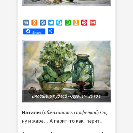
VK
Odnoklassniki
Mail.Ru
Telegram
Skype
WhatsApp
Amazon
Pinterest
Gmail
Wish
Отправить
Share
List
Владимир Кудлай «Огурцы», 2010 г.
Натали:
(
обмахиваясь салфелкой
) Ох,
ну и жара… А парит-то как.. парит..