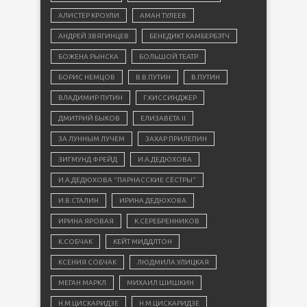
АЛИСТЕР КРОУЛИ
АМАН ТУЛЕЕВ
АНДРЕЙ ЗВЯГИНЦЕВ
БЕНЕДИКТ КАМБЕРБЭТЧ
БОЖЕНА РЫНСКА
БОЛЬШОЙ ТЕАТР
БОРИС НЕМЦОВ
В.В.ПУТИН
В.ПУТИН
ВЛАДИМИР ПУТИН
Г.КИССИНДЖЕР
ДМИТРИЙ БЫКОВ
ЕЛИЗАВЕТА II
ЗА ЛУННЫМ ЛУЧЕМ
ЗАХАР ПРИЛЕПИН
ЗИГМУНД ФРЕЙД
И.А.ДЕДЮХОВА
И.А.ДЕДЮХОВА "ПАРНАССКИЕ СЁСТРЫ"
И.В.СТАЛИН
ИРИНА ДЕДЮХОВА
ИРИНА ЯРОВАЯ
К.СЕРЕБРЕННИКОВ
К.СОБЧАК
КЕЙТ МИДДЛТОН
КСЕНИЯ СОБЧАК
ЛЮДМИЛА УЛИЦКАЯ
МЕГАН МАРКЛ
МИХАИЛ ШИШКИН
Н.М.ЦИСКАРИДЗЕ
Н.М.ЦИСКАРИДЗЕ