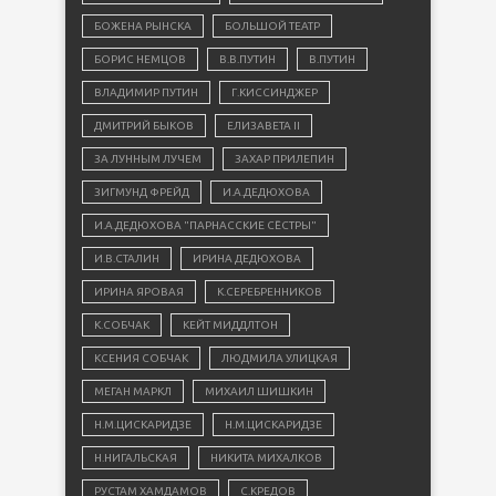
БОЖЕНА РЫНСКА
БОЛЬШОЙ ТЕАТР
БОРИС НЕМЦОВ
В.В.ПУТИН
В.ПУТИН
ВЛАДИМИР ПУТИН
Г.КИССИНДЖЕР
ДМИТРИЙ БЫКОВ
ЕЛИЗАВЕТА II
ЗА ЛУННЫМ ЛУЧЕМ
ЗАХАР ПРИЛЕПИН
ЗИГМУНД ФРЕЙД
И.А.ДЕДЮХОВА
И.А.ДЕДЮХОВА "ПАРНАССКИЕ СЁСТРЫ"
И.В.СТАЛИН
ИРИНА ДЕДЮХОВА
ИРИНА ЯРОВАЯ
К.СЕРЕБРЕННИКОВ
К.СОБЧАК
КЕЙТ МИДДЛТОН
КСЕНИЯ СОБЧАК
ЛЮДМИЛА УЛИЦКАЯ
МЕГАН МАРКЛ
МИХАИЛ ШИШКИН
Н.М.ЦИСКАРИДЗЕ
Н.М.ЦИСКАРИДЗЕ
Н.НИГАЛЬСКАЯ
НИКИТА МИХАЛКОВ
РУСТАМ ХАМДАМОВ
С.КРЕДОВ