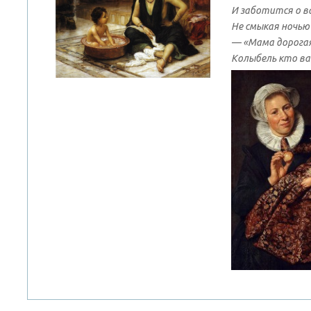
И заботится о ва
H
е смыкая ночью 
— «Мама доpогая
Колыбель кто ва