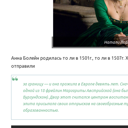
Натали По
Анна Болейн родилась то ли в 1501г., то ли в 1507г. 
отправили
за границу — и она прожила в Европе девять лет. Сна
одной из 18 фрейлин Маргариты Австрийской (она бы
Бургундском). Двор этот считался центром воспитани
элита присылала своих отпрысков на своеобразные т
образованностью.