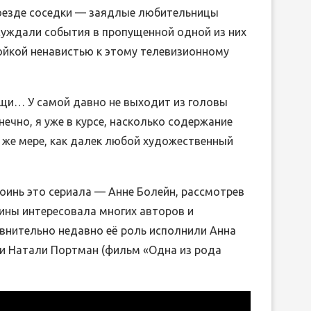
поезде соседки — заядлые любительницы
суждали события в пропущенной одной из них
ойкой ненавистью к этому телевизионному
ТТО ОПЕРЫ ГАЭТАНО
ВЕБИНАРЫ ИЮНЯ 2
ЕТТИ «ДОЧЬ ПОЛКА»
03.Июн.2026
щи… У самой давно не выходит из головы
05.Июн.2026
нечно, я уже в курсе, насколько содержание
й же мере, как далек любой художественный
роинь это сериала — Анне Болейн, рассмотрев
щины интересовала многих авторов и
авнительно недавно её роль исполнили Анна
) и Натали Портман (фильм «Одна из рода