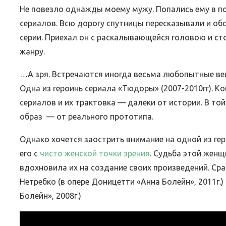
Не повезло однажды моему мужу. Попались ему в 
сериалов. Всю дорогу спутницы пересказывали и об
серии. Приехал он с раскалывающейся головою и ст
ЛИБРЕ
жанру.
МИФЫ ДРЕВНЕЙ ГРЕЦИИ
ДОНИЦ
15.Июн.2026
…А зря. Встречаются иногда весьма любопытные ве
Одна из героинь сериала «Тюдоры» (2007-2010гг). Ко
сериалов и их трактовка — далеки от истории. В то
образ — от реального прототипа.
Однако хочется заострить внимание на одной из ге
его с
чисто женской точки зрения
. Судьба этой жен
вдохновила их на создание своих произведений. Ср
Нетребко (в опере Доницетти «Анна Болейн», 2011г.
Болейн», 2008г.)