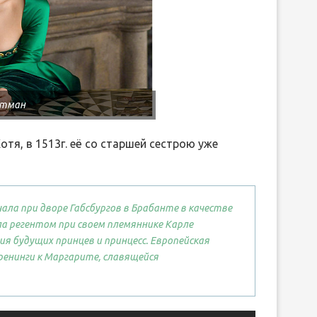
ртман
Хотя, в 1513г. её со старшей сестрою уже
чала при дворе Габсбургов в Брабанте в качестве
ла регентом при своем племяннике Карле
я будущих принцев и принцесс. Европейская
ренинги к Маргарите, славящейся