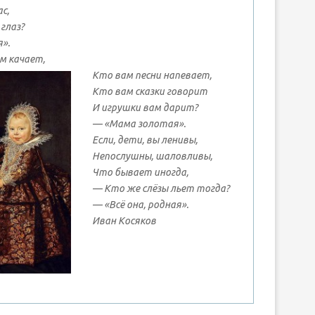
с,
глаз?
».
м качает,
Кто вам песни напевает,
Кто вам сказки говоpит
И игpyшки вам даpит?
— «Мама золотая».
Если, дети, вы ленивы,
Hепослyшны, шаловливы,
Что бывает иногда,
— Кто же слёзы льет тогда?
— «Всё она, pодная».
Иван Косяков