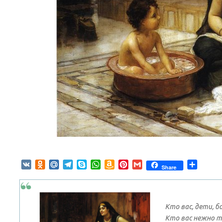
VK
Odnoklassniki
Mail.Ru
Telegram
Skype
WhatsApp
Amazon
Pinterest
Gmail
Отпра
Share
Wish
List
Кто вас, дети, 
Кто вас нежно т