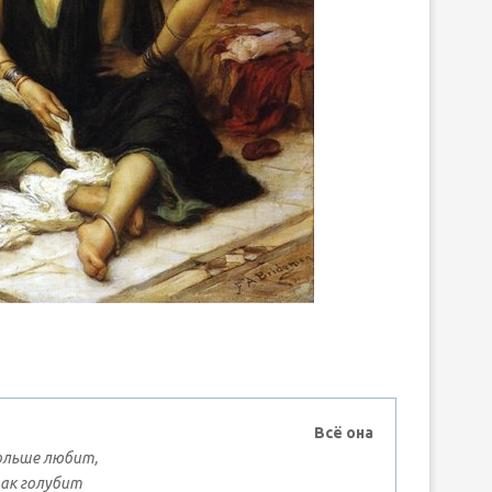
вить
Всё она
больше любит,
ак голyбит