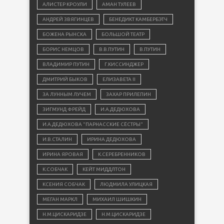
АЛИСТЕР КРОУЛИ
АМАН ТУЛЕЕВ
АНДРЕЙ ЗВЯГИНЦЕВ
БЕНЕДИКТ КАМБЕРБЭТЧ
БОЖЕНА РЫНСКА
БОЛЬШОЙ ТЕАТР
БОРИС НЕМЦОВ
В.В.ПУТИН
В.ПУТИН
ВЛАДИМИР ПУТИН
Г.КИССИНДЖЕР
ДМИТРИЙ БЫКОВ
ЕЛИЗАВЕТА II
ЗА ЛУННЫМ ЛУЧЕМ
ЗАХАР ПРИЛЕПИН
ЗИГМУНД ФРЕЙД
И.А.ДЕДЮХОВА
И.А.ДЕДЮХОВА "ПАРНАССКИЕ СЁСТРЫ"
И.В.СТАЛИН
ИРИНА ДЕДЮХОВА
ИРИНА ЯРОВАЯ
К.СЕРЕБРЕННИКОВ
К.СОБЧАК
КЕЙТ МИДДЛТОН
КСЕНИЯ СОБЧАК
ЛЮДМИЛА УЛИЦКАЯ
МЕГАН МАРКЛ
МИХАИЛ ШИШКИН
Н.М.ЦИСКАРИДЗЕ
Н.М.ЦИСКАРИДЗЕ