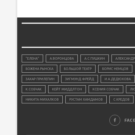
"ЕЛЕНА"
А.ВОРОНЦОВА
А.С.ПУШКИН
АЛЕКСАНДР
БОЖЕНА РЫНСКА
БОЛЬШОЙ ТЕАТР
БОРИС НЕМЦОВ
ЗАХАР ПРИЛЕПИН
ЗИГМУНД ФРЕЙД
И.А.ДЕДЮХОВА
К.СОБЧАК
КЕЙТ МИДДЛТОН
КСЕНИЯ СОБЧАК
ЛЮ
НИКИТА МИХАЛКОВ
РУСТАМ ХАМДАМОВ
С.КРЕДОВ
FAC