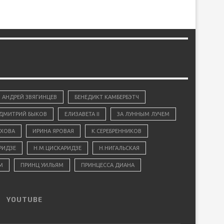
АНДРЕЙ ЗВЯГИНЦЕВ
БЕНЕДИКТ КАМБЕРБЭТЧ
ДМИТРИЙ БЫКОВ
ЕЛИЗАВЕТА II
ЗА ЛУННЫМ ЛУЧЕМ
ХОВА
ИРИНА ЯРОВАЯ
К.СЕРЕБРЕННИКОВ
РИДЗЕ
Н.М.ЦИСКАРИДЗЕ
Н.НИГАЛЬСКАЯ
М
ПРИНЦ УИЛЬЯМ
ПРИНЦЕССА ДИАНА
YOUTUBE