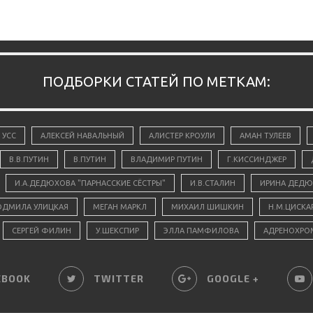
ПОДБОРКИ СТАТЕЙ ПО МЕТКАМ:
 УСС
АЛЕКСЕЙ НАВАЛЬНЫЙ
АЛИСТЕР КРОУЛИ
АМАН ТУЛЕЕВ
В.В.ПУТИН
В.ПУТИН
ВЛАДИМИР ПУТИН
Г.КИССИНДЖЕР
И.А.ДЕДЮХОВА "ПАРНАССКИЕ СЁСТРЫ"
И.В.СТАЛИН
ИРИНА ДЕДЮ
ДМИЛА УЛИЦКАЯ
МЕГАН МАРКЛ
МИХАИЛ ШИШКИН
Н.М.ЦИСКА
СЕРГЕЙ ФИЛИН
У.ШЕКСПИР
ЭЛЛА ПАМФИЛОВА
АДРЕНОХРО
EBOOK
TWITTER
GOOGLE +