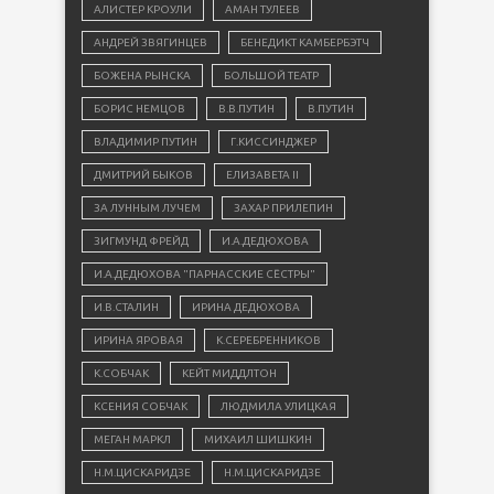
АЛИСТЕР КРОУЛИ
АМАН ТУЛЕЕВ
АНДРЕЙ ЗВЯГИНЦЕВ
БЕНЕДИКТ КАМБЕРБЭТЧ
БОЖЕНА РЫНСКА
БОЛЬШОЙ ТЕАТР
БОРИС НЕМЦОВ
В.В.ПУТИН
В.ПУТИН
ВЛАДИМИР ПУТИН
Г.КИССИНДЖЕР
ДМИТРИЙ БЫКОВ
ЕЛИЗАВЕТА II
ЗА ЛУННЫМ ЛУЧЕМ
ЗАХАР ПРИЛЕПИН
ЗИГМУНД ФРЕЙД
И.А.ДЕДЮХОВА
И.А.ДЕДЮХОВА "ПАРНАССКИЕ СЁСТРЫ"
И.В.СТАЛИН
ИРИНА ДЕДЮХОВА
ИРИНА ЯРОВАЯ
К.СЕРЕБРЕННИКОВ
К.СОБЧАК
КЕЙТ МИДДЛТОН
КСЕНИЯ СОБЧАК
ЛЮДМИЛА УЛИЦКАЯ
МЕГАН МАРКЛ
МИХАИЛ ШИШКИН
Н.М.ЦИСКАРИДЗЕ
Н.М.ЦИСКАРИДЗЕ