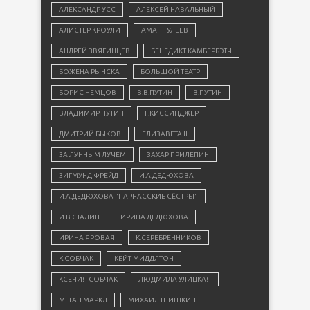
АЛЕКСАНДР УСС
АЛЕКСЕЙ НАВАЛЬНЫЙ
АЛИСТЕР КРОУЛИ
АМАН ТУЛЕЕВ
АНДРЕЙ ЗВЯГИНЦЕВ
БЕНЕДИКТ КАМБЕРБЭТЧ
БОЖЕНА РЫНСКА
БОЛЬШОЙ ТЕАТР
БОРИС НЕМЦОВ
В.В.ПУТИН
В.ПУТИН
ВЛАДИМИР ПУТИН
Г.КИССИНДЖЕР
ДМИТРИЙ БЫКОВ
ЕЛИЗАВЕТА II
ЗА ЛУННЫМ ЛУЧЕМ
ЗАХАР ПРИЛЕПИН
ЗИГМУНД ФРЕЙД
И.А.ДЕДЮХОВА
И.А.ДЕДЮХОВА "ПАРНАССКИЕ СЁСТРЫ"
И.В.СТАЛИН
ИРИНА ДЕДЮХОВА
ИРИНА ЯРОВАЯ
К.СЕРЕБРЕННИКОВ
К.СОБЧАК
КЕЙТ МИДДЛТОН
КСЕНИЯ СОБЧАК
ЛЮДМИЛА УЛИЦКАЯ
МЕГАН МАРКЛ
МИХАИЛ ШИШКИН