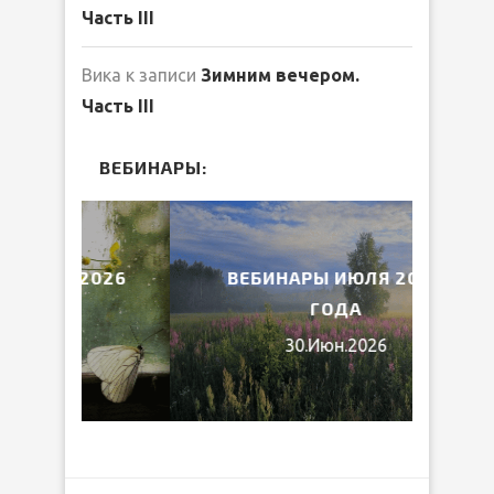
Часть III
Вика
к записи
Зимним вечером.
Часть III
ВЕБИНАРЫ:
2026
ВЕБИНАРЫ ИЮЛЯ 2026
МИ
ГОДА
30.Июн.2026