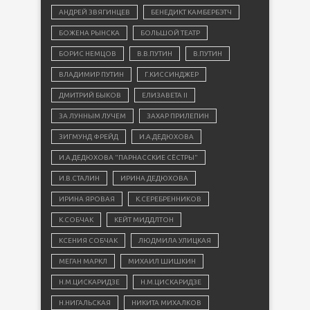
АНДРЕЙ ЗВЯГИНЦЕВ
БЕНЕДИКТ КАМБЕРБЭТЧ
БОЖЕНА РЫНСКА
БОЛЬШОЙ ТЕАТР
БОРИС НЕМЦОВ
В.В.ПУТИН
В.ПУТИН
ВЛАДИМИР ПУТИН
Г.КИССИНДЖЕР
ДМИТРИЙ БЫКОВ
ЕЛИЗАВЕТА II
ЗА ЛУННЫМ ЛУЧЕМ
ЗАХАР ПРИЛЕПИН
ЗИГМУНД ФРЕЙД
И.А.ДЕДЮХОВА
И.А.ДЕДЮХОВА "ПАРНАССКИЕ СЁСТРЫ"
И.В.СТАЛИН
ИРИНА ДЕДЮХОВА
ИРИНА ЯРОВАЯ
К.СЕРЕБРЕННИКОВ
К.СОБЧАК
КЕЙТ МИДДЛТОН
КСЕНИЯ СОБЧАК
ЛЮДМИЛА УЛИЦКАЯ
МЕГАН МАРКЛ
МИХАИЛ ШИШКИН
Н.М.ЦИСКАРИДЗЕ
Н.М.ЦИСКАРИДЗЕ
Н.НИГАЛЬСКАЯ
НИКИТА МИХАЛКОВ