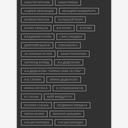
АЛИСТЕР КРОУЛИ
АМАН ТУЛЕЕВ
АНДРЕЙ ЗВЯГИНЦЕВ
БЕНЕДИКТ КАМБЕРБЭТЧ
БОЖЕНА РЫНСКА
БОЛЬШОЙ ТЕАТР
БОРИС НЕМЦОВ
В.В.ПУТИН
В.ПУТИН
ВЛАДИМИР ПУТИН
Г.КИССИНДЖЕР
ДМИТРИЙ БЫКОВ
ЕЛИЗАВЕТА II
ЗА ЛУННЫМ ЛУЧЕМ
ЗАХАР ПРИЛЕПИН
ЗИГМУНД ФРЕЙД
И.А.ДЕДЮХОВА
И.А.ДЕДЮХОВА "ПАРНАССКИЕ СЁСТРЫ"
И.В.СТАЛИН
ИРИНА ДЕДЮХОВА
ИРИНА ЯРОВАЯ
К.СЕРЕБРЕННИКОВ
К.СОБЧАК
КЕЙТ МИДДЛТОН
КСЕНИЯ СОБЧАК
ЛЮДМИЛА УЛИЦКАЯ
МЕГАН МАРКЛ
МИХАИЛ ШИШКИН
Н.М.ЦИСКАРИДЗЕ
Н.М.ЦИСКАРИДЗЕ