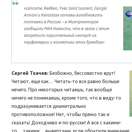
«Lancome, Redken, Yves Saint Laurent, Giorgio
Armani и Kerastase готовы возобновить
поставки в Россию – в Минпромторге
сообщили РИА Новости, что в связи с этим
запретили параллельный импорт их
парфюмерии и косметики этих брендов»
Сергей Ткачев:
Безбожно, бессовестно врут!
Читают, еще как… Читать-то все равно больше
нечего. Про некоторых читаешь, так вообще
ничего не понимаешь, кроме того, что в виду-то
подразумевается диаметрально
противоположное! Нет, чтобы прямо так и
сказать! Доходчиво и по-русски! А все с какими-
то… такими… вывертами, если обратили внимание.