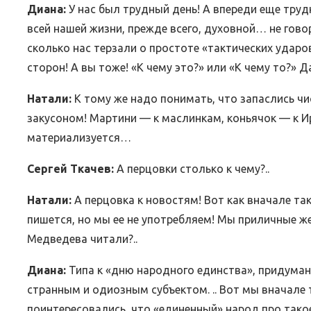
Диана:
У нас был трудный день! А впереди еще труд
всей нашей жизни, прежде всего, духовной… не гов
сколько нас терзали о простоте «тактических удар
сторон! А вы тоже! «К чему это?» или «К чему то?» Да 
Натали:
К тому же надо понимать, что запаслись ч
закусоном! Мартини — к маслинкам, коньячок — к И
материализуется…
Сергей Ткачев:
А перцовки столько к чему?..
Натали:
А перцовка к новостям! Вот как вначале та
пишется, но мы ее не употребляем! Мы приличные 
Медведева читали?..
Диана:
Типа к «дню народного единства», придум
странным и одиозным субъектом. .. Вот мы вначале 
поинтересовались, что «единенный» народ про такое 