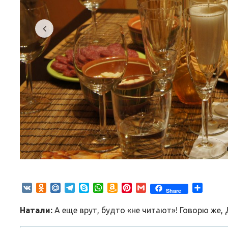
VK
Odnoklassniki
Mail.Ru
Telegram
Skype
WhatsApp
Amazon
Pinterest
Gmail
Отпра
Share
Wish
List
Натали:
А еще врут, будто «не читают»! Говорю же, 