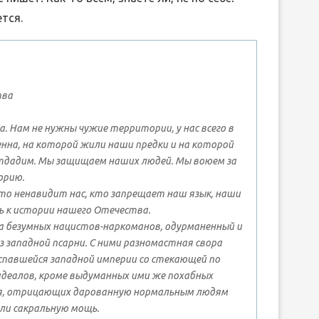
тся.
тва
а. Нам не нужны чужие территории, у нас всего в
енна, на которой жили наши предки и на которой
отдадим. Мы защищаем наших людей. Мы воюем за
орию.
то ненавидит нас, кто запрещает наш язык, наши
ь к истории нашего Отечества.
ка безумных нацистов-наркоманов, одурманенный и
з западной псарни. С ними разномастная свора
спавшейся западной империи со стекающей по
идеалов, кроме выдуманных ими же похабных
я, отрицающих дарованную нормальным людям
ли сакральную мощь.