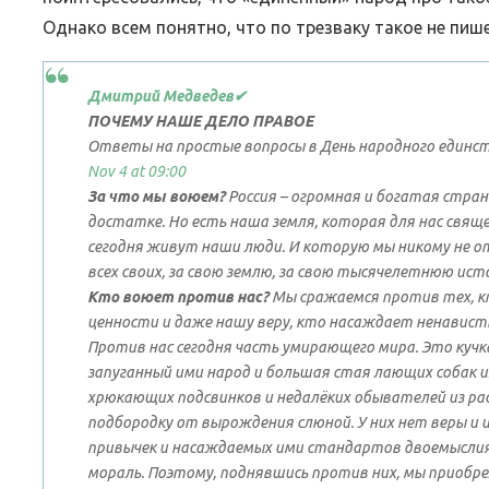
Однако всем понятно, что по трезваку такое не пише
Дмитрий Медведев
✔
ПОЧЕМУ НАШЕ ДЕЛО ПРАВОЕ
Ответы на простые вопросы в День народного единс
Nov 4 at 09:00
За что мы воюем?
Россия – огромная и богатая стран
достатке. Но есть наша земля, которая для нас свящ
сегодня живут наши люди. И которую мы никому не 
всех своих, за свою землю, за свою тысячелетнюю ист
Кто воюет против нас?
Мы сражаемся против тех, к
ценности и даже нашу веру, кто насаждает ненавист
Против нас сегодня часть умирающего мира. Это куч
запуганный ими народ и большая стая лающих собак и
хрюкающих подсвинков и недалёких обывателей из ра
подбородку от вырождения слюной. У них нет веры и 
привычек и насаждаемых ими стандартов двоемысли
мораль. Поэтому, поднявшись против них, мы приобре