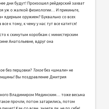
нее дни будут! Произошел рейдерский захват
оря уж о жалкой физиологии… И прикиньте,
ов» ядерным оружием? Буквально со всех
все к тому, к чему у нас тут все катится!
исто к скинутым коробкам с министерским
рине Анатольевне, вдруг она
кое без перцовки?
Такое
без «шмали» не
женщины! Вы поздравление Дмитрия
анного Владимиром Мединским… тоже весьма
такое прочли, потом затарились, потом
пишет! Как-то всем, знаете ли, не по себе!