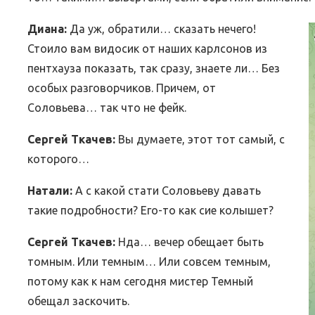
Диана:
Да уж, обратили… сказать нечего!
Стоило вам видосик от наших карлсонов из
пентхауза показать, так сразу, знаете ли… Без
ВЕБИНАРЫ ИЮЛЯ 2026 ГОДА
МИФЫ 
особых разговорчиков. Причем, от
30.Июн.2026
Соловьева… так что не фейк.
Сергей Ткачев:
Вы думаете, этот тот самый, с
которого…
Натали:
А с какой стати Соловьеву давать
такие подробности? Его-то как сие колышет?
Сергей Ткачев:
Нда… вечер обещает быть
томным. Или темным… Или совсем темным,
потому как к нам сегодня мистер Темный
обещал заскочить.