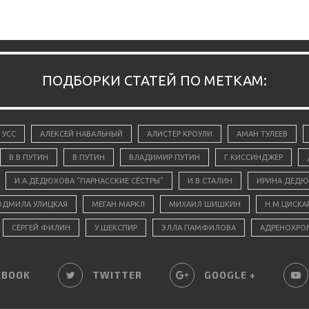
ПОДБОРКИ СТАТЕЙ ПО МЕТКАМ:
 УСС
АЛЕКСЕЙ НАВАЛЬНЫЙ
АЛИСТЕР КРОУЛИ
АМАН ТУЛЕЕВ
В.В.ПУТИН
В.ПУТИН
ВЛАДИМИР ПУТИН
Г.КИССИНДЖЕР
И.А.ДЕДЮХОВА "ПАРНАССКИЕ СЁСТРЫ"
И.В.СТАЛИН
ИРИНА ДЕДЮ
ДМИЛА УЛИЦКАЯ
МЕГАН МАРКЛ
МИХАИЛ ШИШКИН
Н.М.ЦИСКА
СЕРГЕЙ ФИЛИН
У.ШЕКСПИР
ЭЛЛА ПАМФИЛОВА
АДРЕНОХРО
EBOOK
TWITTER
GOOGLE +