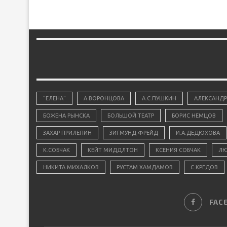
"ЕЛЕНА"
А.ВОРОНЦОВА
А.С.ПУШКИН
АЛЕКСАНДР
БОЖЕНА РЫНСКА
БОЛЬШОЙ ТЕАТР
БОРИС НЕМЦОВ
ЗАХАР ПРИЛЕПИН
ЗИГМУНД ФРЕЙД
И.А.ДЕДЮХОВА
К.СОБЧАК
КЕЙТ МИДДЛТОН
КСЕНИЯ СОБЧАК
ЛЮ
НИКИТА МИХАЛКОВ
РУСТАМ ХАМДАМОВ
С.КРЕДОВ
FAC