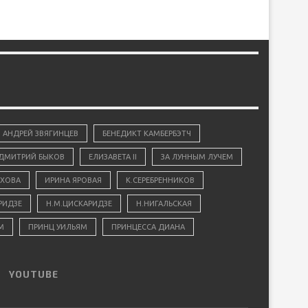
АНДРЕЙ ЗВЯГИНЦЕВ
БЕНЕДИКТ КАМБЕРБЭТЧ
ДМИТРИЙ БЫКОВ
ЕЛИЗАВЕТА II
ЗА ЛУННЫМ ЛУЧЕМ
ХОВА
ИРИНА ЯРОВАЯ
К.СЕРЕБРЕННИКОВ
РИДЗЕ
Н.М.ЦИСКАРИДЗЕ
Н.НИГАЛЬСКАЯ
М
ПРИНЦ УИЛЬЯМ
ПРИНЦЕССА ДИАНА
YOUTUBE