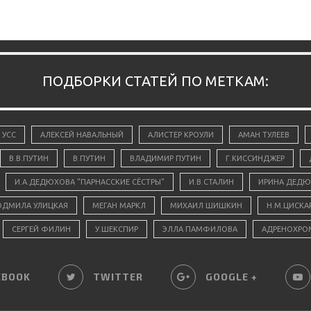
ПОДБОРКИ СТАТЕЙ ПО МЕТКАМ:
 УСС
АЛЕКСЕЙ НАВАЛЬНЫЙ
АЛИСТЕР КРОУЛИ
АМАН ТУЛЕЕВ
В.В.ПУТИН
В.ПУТИН
ВЛАДИМИР ПУТИН
Г.КИССИНДЖЕР
И.А.ДЕДЮХОВА "ПАРНАССКИЕ СЁСТРЫ"
И.В.СТАЛИН
ИРИНА ДЕДЮ
ДМИЛА УЛИЦКАЯ
МЕГАН МАРКЛ
МИХАИЛ ШИШКИН
Н.М.ЦИСКА
СЕРГЕЙ ФИЛИН
У.ШЕКСПИР
ЭЛЛА ПАМФИЛОВА
АДРЕНОХРО
EBOOK
TWITTER
GOOGLE +