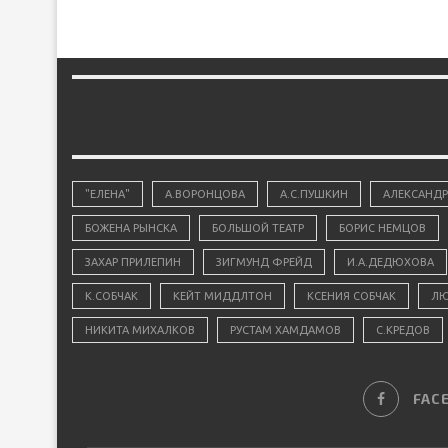
"ЕЛЕНА"
А.ВОРОНЦОВА
А.С.ПУШКИН
АЛЕКСАНДР
БОЖЕНА РЫНСКА
БОЛЬШОЙ ТЕАТР
БОРИС НЕМЦОВ
ЗАХАР ПРИЛЕПИН
ЗИГМУНД ФРЕЙД
И.А.ДЕДЮХОВА
К.СОБЧАК
КЕЙТ МИДДЛТОН
КСЕНИЯ СОБЧАК
ЛЮ
НИКИТА МИХАЛКОВ
РУСТАМ ХАМДАМОВ
С.КРЕДОВ
FAC