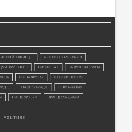
АНДРЕЙ ЗВЯГИНЦЕВ
БЕНЕДИКТ КАМБЕРБЭТЧ
ДМИТРИЙ БЫКОВ
ЕЛИЗАВЕТА II
ЗА ЛУННЫМ ЛУЧЕМ
ХОВА
ИРИНА ЯРОВАЯ
К.СЕРЕБРЕННИКОВ
РИДЗЕ
Н.М.ЦИСКАРИДЗЕ
Н.НИГАЛЬСКАЯ
М
ПРИНЦ УИЛЬЯМ
ПРИНЦЕССА ДИАНА
YOUTUBE