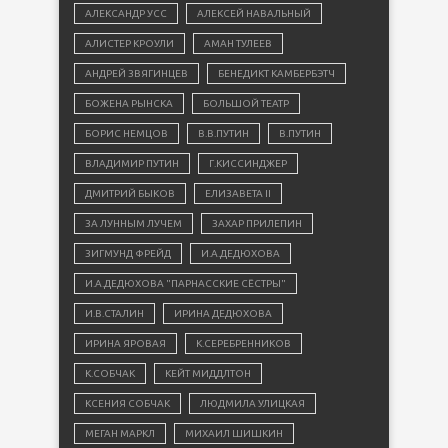
АЛЕКСАНДР УСС
АЛЕКСЕЙ НАВАЛЬНЫЙ
АЛИСТЕР КРОУЛИ
АМАН ТУЛЕЕВ
АНДРЕЙ ЗВЯГИНЦЕВ
БЕНЕДИКТ КАМБЕРБЭТЧ
БОЖЕНА РЫНСКА
БОЛЬШОЙ ТЕАТР
БОРИС НЕМЦОВ
В.В.ПУТИН
В.ПУТИН
ВЛАДИМИР ПУТИН
Г.КИССИНДЖЕР
ДМИТРИЙ БЫКОВ
ЕЛИЗАВЕТА II
ЗА ЛУННЫМ ЛУЧЕМ
ЗАХАР ПРИЛЕПИН
ЗИГМУНД ФРЕЙД
И.А.ДЕДЮХОВА
И.А.ДЕДЮХОВА "ПАРНАССКИЕ СЁСТРЫ"
И.В.СТАЛИН
ИРИНА ДЕДЮХОВА
ИРИНА ЯРОВАЯ
К.СЕРЕБРЕННИКОВ
К.СОБЧАК
КЕЙТ МИДДЛТОН
КСЕНИЯ СОБЧАК
ЛЮДМИЛА УЛИЦКАЯ
МЕГАН МАРКЛ
МИХАИЛ ШИШКИН